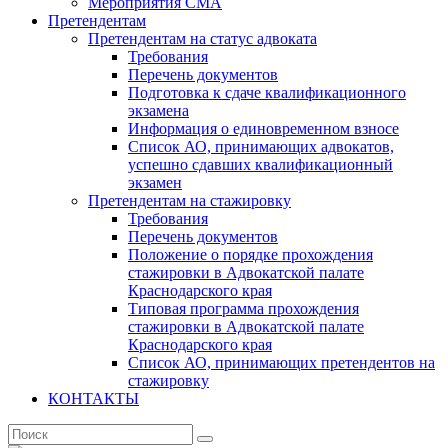
Мероприятия СМА
Претендентам
Претендентам на статус адвоката
Требования
Перечень документов
Подготовка к сдаче квалификационного
экзамена
Информация о единовременном взносе
Список АО, принимающих адвокатов,
успешно сдавших квалификационный
экзамен
Претендентам на стажировку
Требования
Перечень документов
Положение о порядке прохождения
стажировки в Адвокатской палате
Краснодарского края
Типовая программа прохождения
стажировки в Адвокатской палате
Краснодарского края
Список АО, принимающих претендентов на
стажировку
КОНТАКТЫ