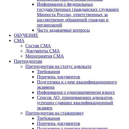
Информация о федеральных
государственных гражданских служащих
Минюста России, ответственных за
рассмотрение обращений граждан и
организаций
Часто задаваемые вопросы
ОБУЧЕНИЕ
СМА
Состав СМА
Документы СМА
Мероприятия СМА
Претендентам
Претендентам на статус адвоката
Требования
Перечень документов
Подготовка к сдаче квалификационного
экзамена
Информация о единовременном взносе
Список АО, принимающих адвокатов,
успешно сдавших квалификационный
экзамен
Претендентам на стажировку
Требования
Перечень документов
Положение о порядке прохождения