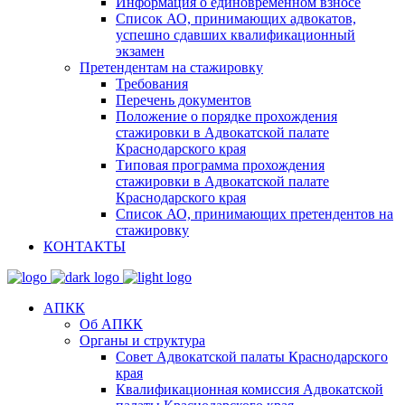
Информация о единовременном взносе
Список АО, принимающих адвокатов,
успешно сдавших квалификационный
экзамен
Претендентам на стажировку
Требования
Перечень документов
Положение о порядке прохождения
стажировки в Адвокатской палате
Краснодарского края
Типовая программа прохождения
стажировки в Адвокатской палате
Краснодарского края
Список АО, принимающих претендентов на
стажировку
КОНТАКТЫ
АПКК
Об АПКК
Органы и структура
Совет Адвокатской палаты Краснодарского
края
Квалификационная комиссия Адвокатской