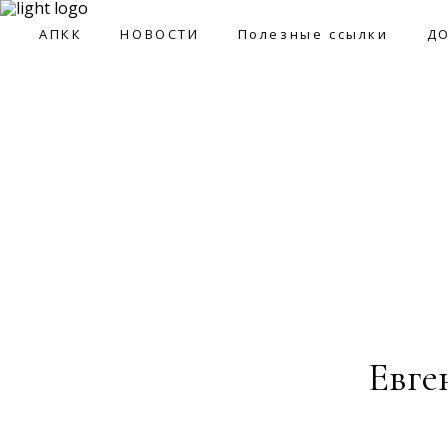
09:0
АПКК
НОВОСТИ
Полезные ссылки
Д
АПКК
НОВОСТИ
Полезные ссылки
ДОКУМ
Евге