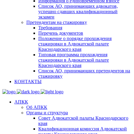
Информация о единовременном взносе
Список АО, принимающих адвокатов,
успешно сдавших квалификационный
экзамен
Претендентам на стажировку
Требования
Перечень документов
Положение о порядке прохождения
стажировки в Адвокатской палате
Краснодарского края
Типовая программа прохождения
стажировки в Адвокатской палате
Краснодарского края
Список АО, принимающих претендентов на
стажировку
КОНТАКТЫ
АПКК
Об АПКК
Органы и структура
Совет Адвокатской палаты Краснодарского
края
Квалификационная комиссия Адвокатской