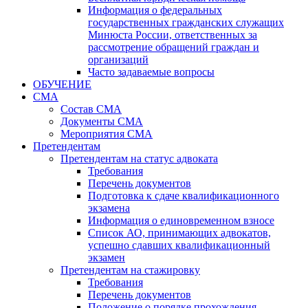
Информация о федеральных
государственных гражданских служащих
Минюста России, ответственных за
рассмотрение обращений граждан и
организаций
Часто задаваемые вопросы
ОБУЧЕНИЕ
СМА
Состав СМА
Документы СМА
Мероприятия СМА
Претендентам
Претендентам на статус адвоката
Требования
Перечень документов
Подготовка к сдаче квалификационного
экзамена
Информация о единовременном взносе
Список АО, принимающих адвокатов,
успешно сдавших квалификационный
экзамен
Претендентам на стажировку
Требования
Перечень документов
Положение о порядке прохождения