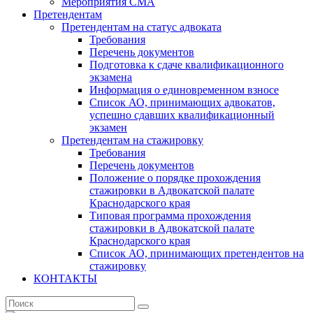
Мероприятия СМА
Претендентам
Претендентам на статус адвоката
Требования
Перечень документов
Подготовка к сдаче квалификационного
экзамена
Информация о единовременном взносе
Список АО, принимающих адвокатов,
успешно сдавших квалификационный
экзамен
Претендентам на стажировку
Требования
Перечень документов
Положение о порядке прохождения
стажировки в Адвокатской палате
Краснодарского края
Типовая программа прохождения
стажировки в Адвокатской палате
Краснодарского края
Список АО, принимающих претендентов на
стажировку
КОНТАКТЫ