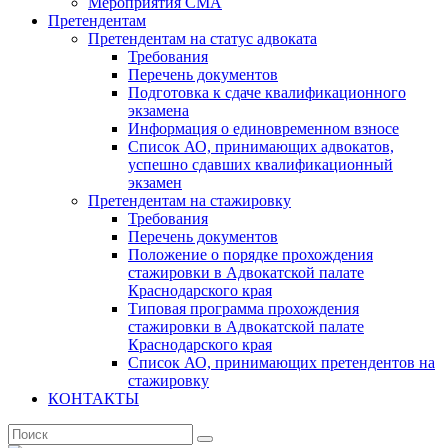
Мероприятия СМА
Претендентам
Претендентам на статус адвоката
Требования
Перечень документов
Подготовка к сдаче квалификационного
экзамена
Информация о единовременном взносе
Список АО, принимающих адвокатов,
успешно сдавших квалификационный
экзамен
Претендентам на стажировку
Требования
Перечень документов
Положение о порядке прохождения
стажировки в Адвокатской палате
Краснодарского края
Типовая программа прохождения
стажировки в Адвокатской палате
Краснодарского края
Список АО, принимающих претендентов на
стажировку
КОНТАКТЫ