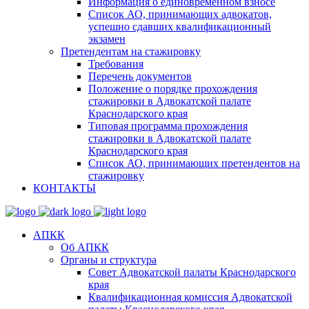
Информация о единовременном взносе
Список АО, принимающих адвокатов,
успешно сдавших квалификационный
экзамен
Претендентам на стажировку
Требования
Перечень документов
Положение о порядке прохождения
стажировки в Адвокатской палате
Краснодарского края
Типовая программа прохождения
стажировки в Адвокатской палате
Краснодарского края
Список АО, принимающих претендентов на
стажировку
КОНТАКТЫ
АПКК
Об АПКК
Органы и структура
Совет Адвокатской палаты Краснодарского
края
Квалификационная комиссия Адвокатской