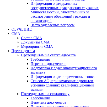
Информация о федеральных
государственных гражданских служащих
Минюста России, ответственных за
рассмотрение обращений граждан и
организаций
Часто задаваемые вопросы
ОБУЧЕНИЕ
СМА
Состав СМА
Документы СМА
Мероприятия СМА
Претендентам
Претендентам на статус адвоката
Требования
Перечень документов
Подготовка к сдаче квалификационного
экзамена
Информация о единовременном взносе
Список АО, принимающих адвокатов,
успешно сдавших квалификационный
экзамен
Претендентам на стажировку
Требования
Перечень документов
Положение о порядке прохождения