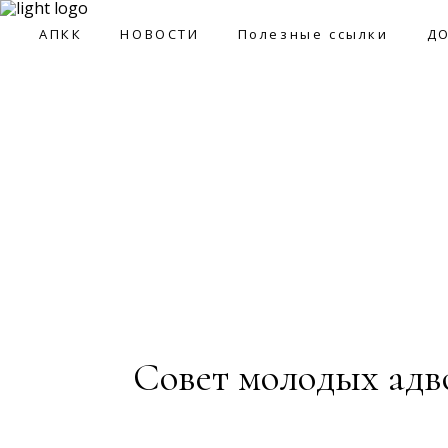
09:0
АПКК
НОВОСТИ
Полезные ссылки
Д
АПКК
НОВОСТИ
Полезные ссылки
ДОКУМ
Совет молодых адв