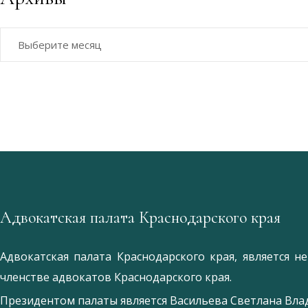
Архивы
Адвокатская палата Краснодарского края
Адвокатская палата Краснодарского края, является 
членстве адвокатов Краснодарского края.
Президентом палаты является
Ваcильева Светлана Вл