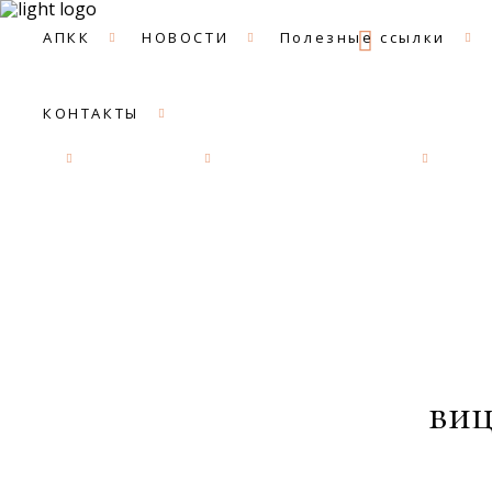
09:00 -
АПКК
НОВОСТИ
Полезные ссылки
КОНТАКТЫ
АПКК
НОВОСТИ
Полезные ссылки
ДОК
виц