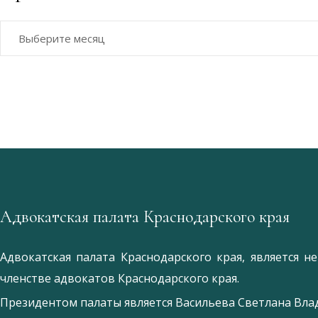
Архивы
Адвокатская палата Краснодарского края
Адвокатская палата Краснодарского края, является 
членстве адвокатов Краснодарского края.
Президентом палаты является
Ваcильева Светлана Вл