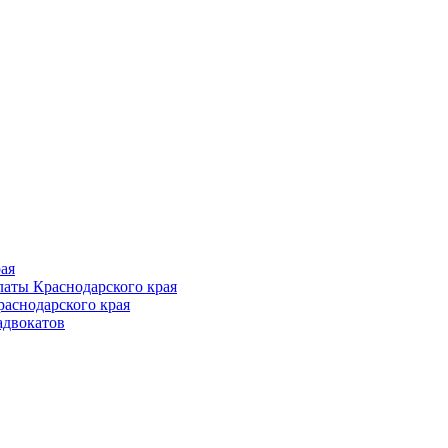
Follow us
ая
аты Краснодарского края
раснодарского края
адвокатов