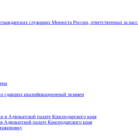
гражданских служащих Минюста России, ответственных за рас
мена
но сдавших квалификационный экзамен
и в Адвокатской палате Краснодарского края
в Адвокатской палате Краснодарского края
тажировку