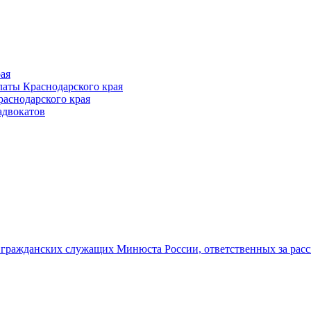
ая
аты Краснодарского края
раснодарского края
адвокатов
гражданских служащих Минюста России, ответственных за рас