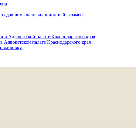
мена
но сдавших квалификационный экзамен
и в Адвокатской палате Краснодарского края
в Адвокатской палате Краснодарского края
тажировку