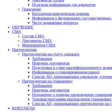
Документы АПКК
Полезная информация для адвокатов
Гражданам
Бесплатная юридическая помощь
Информация о федеральных государственных 
Часто задаваемые вопросы
ОБУЧЕНИЕ
СМА
Состав СМА
Документы СМА
Мероприятия СМА
Претендентам
Претендентам на статус адвоката
Требования
Перечень документов
Подготовка к сдаче квалификационного экза
Информация о единовременном взносе
Список АО, принимающих адвокатов, успеш
Претендентам на стажировку
Требования
Перечень документов
Положение о порядке прохождения стажировк
Типовая программа прохождения стажировки 
Список АО, принимающих претендентов на с
КОНТАКТЫ