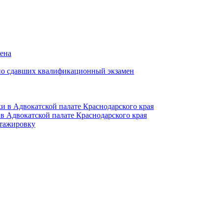
мена
но сдавших квалификационный экзамен
и в Адвокатской палате Краснодарского края
в Адвокатской палате Краснодарского края
тажировку