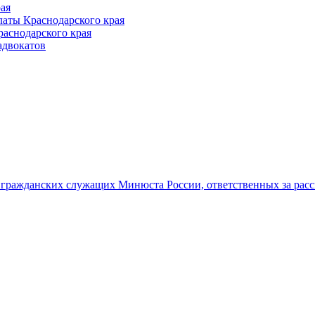
ая
аты Краснодарского края
раснодарского края
адвокатов
гражданских служащих Минюста России, ответственных за рас