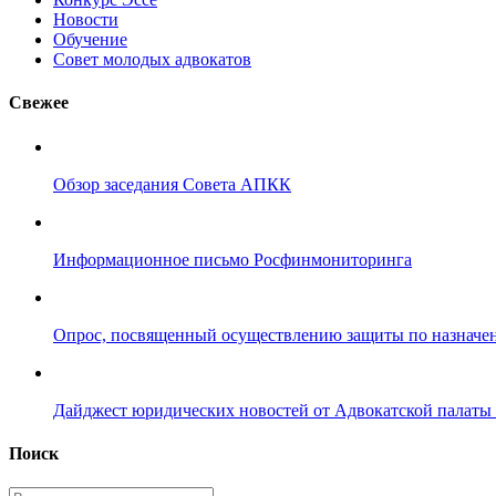
Новости
Обучение
Совет молодых адвокатов
Свежее
Обзор заседания Совета АПКК
Информационное письмо Росфинмониторинга
Опрос, посвященный осуществлению защиты по назначе
Дайджест юридических новостей от Адвокатской палаты 
Поиск
Введите