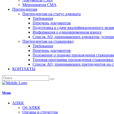
Документы СМА
Мероприятия СМА
Претендентам
Претендентам на статус адвоката
Требования
Перечень документов
Подготовка к сдаче квалификационного экза
Информация о единовременном взносе
Список АО, принимающих адвокатов, успеш
Претендентам на стажировку
Требования
Перечень документов
Положение о порядке прохождения стажировк
Типовая программа прохождения стажировки 
Список АО, принимающих претендентов на с
КОНТАКТЫ
Меню
АПКК
Об АПКК
Органы и структура