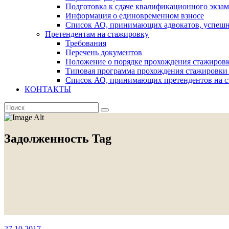
Подготовка к сдаче квалификационного экза
Информация о единовременном взносе
Список АО, принимающих адвокатов, успеш
Претендентам на стажировку
Требования
Перечень документов
Положение о порядке прохождения стажировк
Типовая программа прохождения стажировки 
Список АО, принимающих претендентов на с
КОНТАКТЫ
Задолженность Tag
27.10.2017