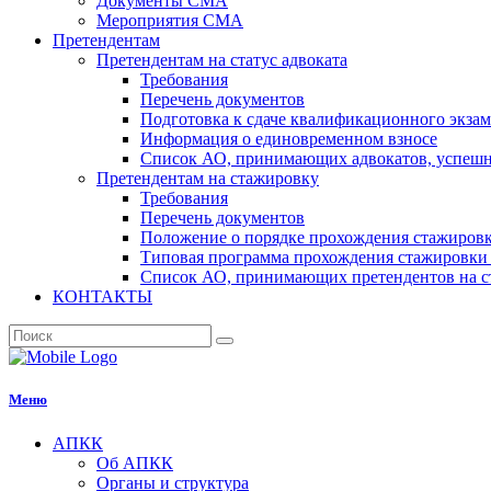
Документы СМА
Мероприятия СМА
Претендентам
Претендентам на статус адвоката
Требования
Перечень документов
Подготовка к сдаче квалификационного экза
Информация о единовременном взносе
Список АО, принимающих адвокатов, успеш
Претендентам на стажировку
Требования
Перечень документов
Положение о порядке прохождения стажировк
Типовая программа прохождения стажировки 
Список АО, принимающих претендентов на с
КОНТАКТЫ
Меню
АПКК
Об АПКК
Органы и структура