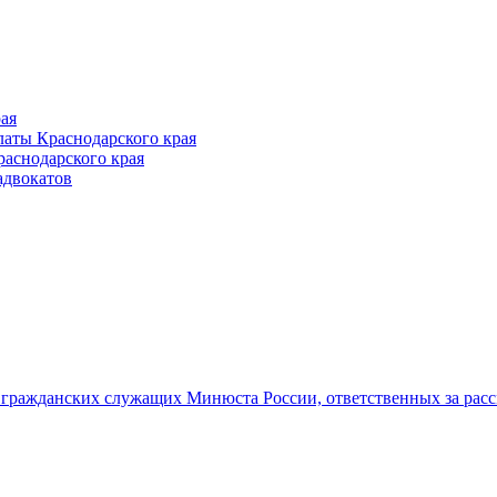
ая
аты Краснодарского края
раснодарского края
адвокатов
гражданских служащих Минюста России, ответственных за рас