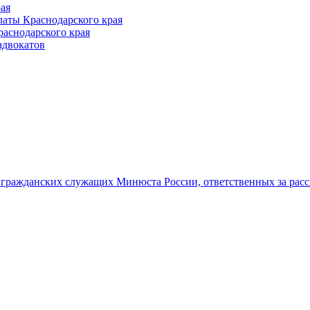
ая
аты Краснодарского края
раснодарского края
адвокатов
гражданских служащих Минюста России, ответственных за рас