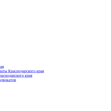
Follow us
ая
аты Краснодарского края
раснодарского края
адвокатов