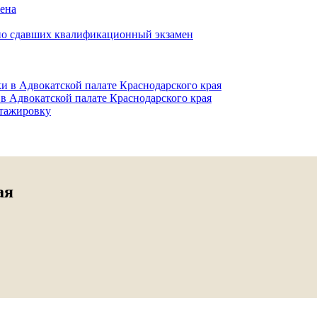
мена
но сдавших квалификационный экзамен
и в Адвокатской палате Краснодарского края
в Адвокатской палате Краснодарского края
тажировку
ая