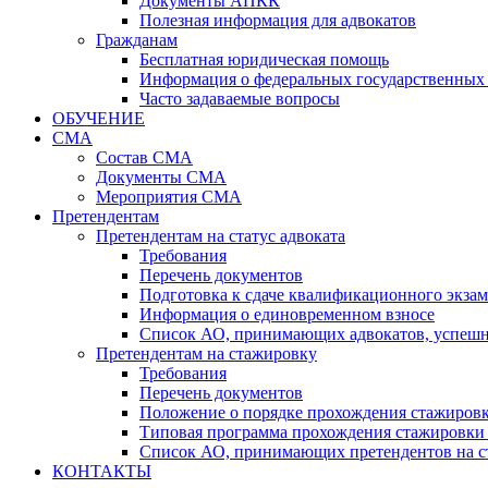
Документы АПКК
Полезная информация для адвокатов
Гражданам
Бесплатная юридическая помощь
Информация о федеральных государственных 
Часто задаваемые вопросы
ОБУЧЕНИЕ
СМА
Состав СМА
Документы СМА
Мероприятия СМА
Претендентам
Претендентам на статус адвоката
Требования
Перечень документов
Подготовка к сдаче квалификационного экза
Информация о единовременном взносе
Список АО, принимающих адвокатов, успеш
Претендентам на стажировку
Требования
Перечень документов
Положение о порядке прохождения стажировк
Типовая программа прохождения стажировки 
Список АО, принимающих претендентов на с
КОНТАКТЫ