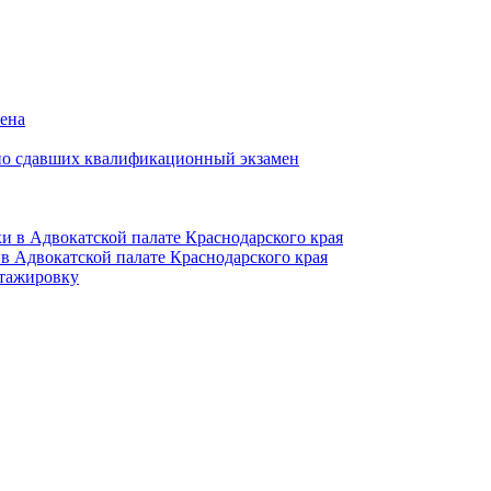
мена
но сдавших квалификационный экзамен
и в Адвокатской палате Краснодарского края
в Адвокатской палате Краснодарского края
тажировку