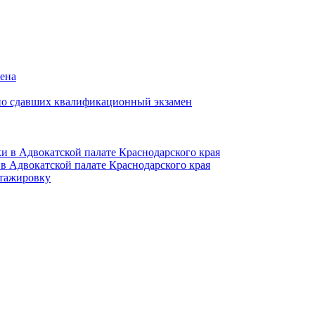
мена
но сдавших квалификационный экзамен
и в Адвокатской палате Краснодарского края
в Адвокатской палате Краснодарского края
тажировку