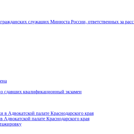
гражданских служащих Минюста России, ответственных за рас
мена
но сдавших квалификационный экзамен
и в Адвокатской палате Краснодарского края
в Адвокатской палате Краснодарского края
тажировку