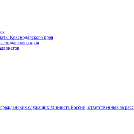
ая
аты Краснодарского края
раснодарского края
адвокатов
гражданских служащих Минюста России, ответственных за рас