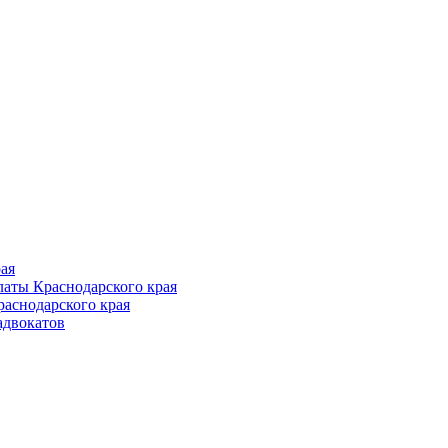
Follow us
ая
аты Краснодарского края
раснодарского края
адвокатов