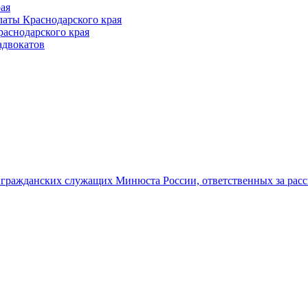
ая
аты Краснодарского края
раснодарского края
адвокатов
гражданских служащих Минюста России, ответственных за рас