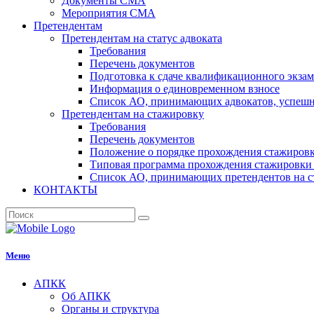
Документы СМА
Мероприятия СМА
Претендентам
Претендентам на статус адвоката
Требования
Перечень документов
Подготовка к сдаче квалификационного экза
Информация о единовременном взносе
Список АО, принимающих адвокатов, успеш
Претендентам на стажировку
Требования
Перечень документов
Положение о порядке прохождения стажировк
Типовая программа прохождения стажировки 
Список АО, принимающих претендентов на с
КОНТАКТЫ
Меню
АПКК
Об АПКК
Органы и структура