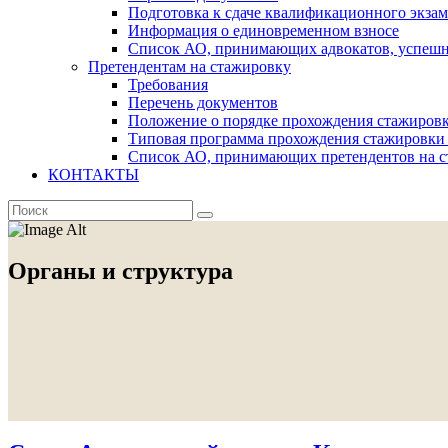
Подготовка к сдаче квалификационного экза
Информация о единовременном взносе
Список АО, принимающих адвокатов, успеш
Претендентам на стажировку
Требования
Перечень документов
Положение о порядке прохождения стажировк
Типовая программа прохождения стажировки 
Список АО, принимающих претендентов на с
КОНТАКТЫ
Органы и структура