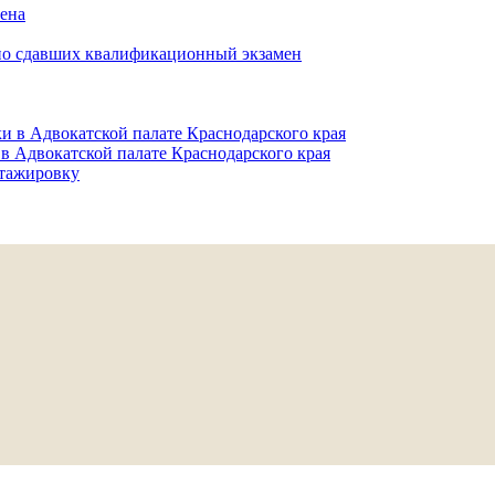
мена
но сдавших квалификационный экзамен
и в Адвокатской палате Краснодарского края
в Адвокатской палате Краснодарского края
тажировку