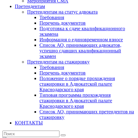
Мероприятия СМА
Претендентам
Претендентам на статус адвоката
Требования
Перечень документов
Подготовка к сдаче квалификационного
экзамена
Информация о единовременном взносе
Список АО, принимающих адвокатов,
успешно сдавших квалификационный
экзамен
Претендентам на стажировку
Требования
Перечень документов
Положение о порядке прохождения
стажировки в Адвокатской палате
Краснодарского края
Типовая программа прохождения
стажировки в Адвокатской палате
Краснодарского края
Список АО, принимающих претендентов на
стажировку
КОНТАКТЫ