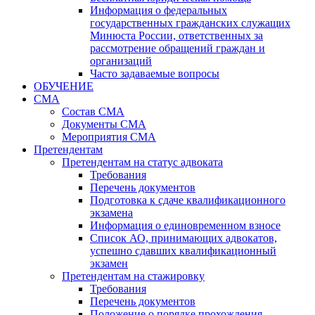
Информация о федеральных
государственных гражданских служащих
Минюста России, ответственных за
рассмотрение обращений граждан и
организаций
Часто задаваемые вопросы
ОБУЧЕНИЕ
СМА
Состав СМА
Документы СМА
Мероприятия СМА
Претендентам
Претендентам на статус адвоката
Требования
Перечень документов
Подготовка к сдаче квалификационного
экзамена
Информация о единовременном взносе
Список АО, принимающих адвокатов,
успешно сдавших квалификационный
экзамен
Претендентам на стажировку
Требования
Перечень документов
Положение о порядке прохождения