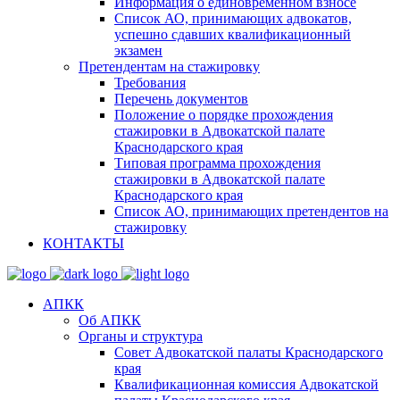
Информация о единовременном взносе
Список АО, принимающих адвокатов,
успешно сдавших квалификационный
экзамен
Претендентам на стажировку
Требования
Перечень документов
Положение о порядке прохождения
стажировки в Адвокатской палате
Краснодарского края
Типовая программа прохождения
стажировки в Адвокатской палате
Краснодарского края
Список АО, принимающих претендентов на
стажировку
КОНТАКТЫ
АПКК
Об АПКК
Органы и структура
Совет Адвокатской палаты Краснодарского
края
Квалификационная комиссия Адвокатской