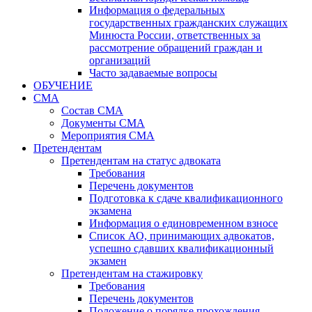
Информация о федеральных
государственных гражданских служащих
Минюста России, ответственных за
рассмотрение обращений граждан и
организаций
Часто задаваемые вопросы
ОБУЧЕНИЕ
СМА
Состав СМА
Документы СМА
Мероприятия СМА
Претендентам
Претендентам на статус адвоката
Требования
Перечень документов
Подготовка к сдаче квалификационного
экзамена
Информация о единовременном взносе
Список АО, принимающих адвокатов,
успешно сдавших квалификационный
экзамен
Претендентам на стажировку
Требования
Перечень документов
Положение о порядке прохождения