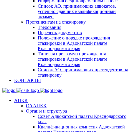
Информация о единовременном взносе
Список АО, принимающих адвокатов,
успешно сдавших квалификационный
экзамен
Претендентам на стажировку
Требования
Перечень документов
Положение о порядке прохождения
стажировки в Адвокатской палате
Краснодарского края
Типовая программа прохождения
стажировки в Адвокатской палате
Краснодарского края
Список АО, принимающих претендентов на
стажировку
КОНТАКТЫ
АПКК
Об АПКК
Органы и структура
Совет Адвокатской палаты Краснодарского
края
Квалификационная комиссия Адвокатской