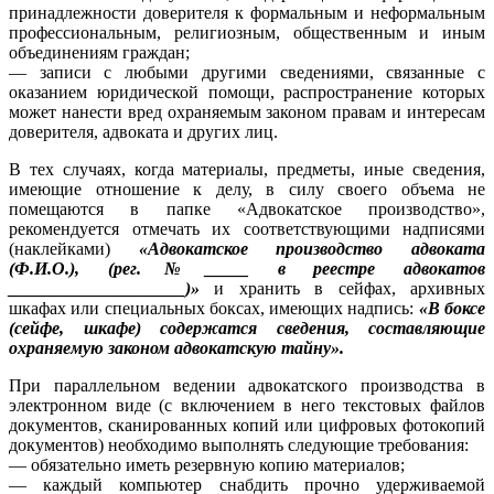
принадлежности доверителя к формальным и неформальным
профессиональным, религиозным, общественным и иным
объединениям граждан;
— записи с любыми другими сведениями, связанные с
оказанием юридической помощи, распространение которых
может нанести вред охраняемым законом правам и интересам
доверителя, адвоката и других лиц.
В тех случаях, когда материалы, предметы, иные сведения,
имеющие отношение к делу, в силу своего объема не
помещаются в папке «Адвокатское производство»,
рекомендуется отмечать их соответствующими надписями
(наклейками)
«Адвокатское производство адвоката
(Ф.И.О.), (рег.№_____ в реестре адвокатов
____________________)»
и хранить в сейфах, архивных
шкафах или специальных боксах, имеющих надпись:
«В боксе
(сейфе, шкафе) содержатся сведения, составляющие
охраняемую законом адвокатскую тайну».
При параллельном ведении адвокатского производства в
электронном виде (с включением в него текстовых файлов
документов, сканированных копий или цифровых фотокопий
документов) необходимо выполнять следующие требования:
— обязательно иметь резервную копию материалов;
— каждый компьютер снабдить прочно удерживаемой