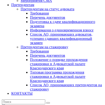
Мероприятия СМА
Претендентам
Претендентам на статус адвоката
Требования
Перечень документов
Подготовка к сдаче квалификационного
экзамена
Информация о единовременном взносе
Список АО, принимающих адвокатов,
успешно сдавших квалификационный
экзамен
Претендентам на стажировку
Требования
Перечень документов
Положение о порядке прохождения
стажировки в Адвокатской палате
Краснодарского края
Типовая программа прохождения
стажировки в Адвокатской палате
Краснодарского края
Список АО, принимающих претендентов на
стажировку
КОНТАКТЫ