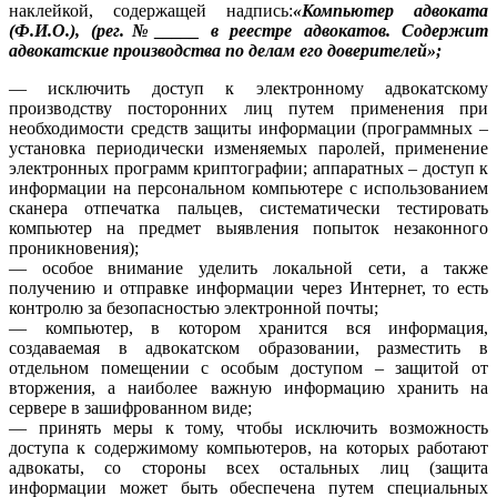
наклейкой, содержащей надпись:
«Компьютер адвоката
(Ф.И.О.), (рег.№_____ в реестре адвокатов. Содержит
адвокатские производства по делам его доверителей»;
— исключить доступ к электронному адвокатскому
производству посторонних лиц путем применения при
необходимости средств защиты информации (программных –
установка периодически изменяемых паролей, применение
электронных программ криптографии; аппаратных – доступ к
информации на персональном компьютере с использованием
сканера отпечатка пальцев, систематически тестировать
компьютер на предмет выявления попыток незаконного
проникновения);
— особое внимание уделить локальной сети, а также
получению и отправке информации через Интернет, то есть
контролю за безопасностью электронной почты;
— компьютер, в котором хранится вся информация,
создаваемая в адвокатском образовании, разместить в
отдельном помещении с особым доступом – защитой от
вторжения, а наиболее важную информацию хранить на
сервере в зашифрованном виде;
— принять меры к тому, чтобы исключить возможность
доступа к содержимому компьютеров, на которых работают
адвокаты, со стороны всех остальных лиц (защита
информации может быть обеспечена путем специальных