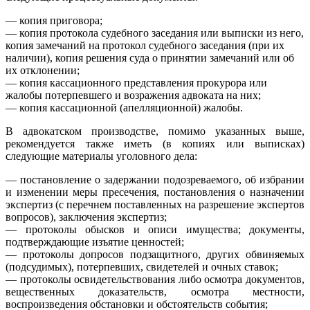
— копия приговора;
— копия протокола судебного заседания или выписки из него,
копия замечаний на протокол судебного заседания (при их
наличии), копия решения суда о принятии замечаний или об
их отклонении;
— копия кассационного представления прокурора или
жалобы потерпевшего и возражения адвоката на них;
— копия кассационной (апелляционной) жалобы.
В адвокатском производстве, помимо указанных выше,
рекомендуется также иметь (в копиях или выписках)
следующие материалы уголовного дела:
— постановление о задержании подозреваемого, об избрании
и изменении меры пресечения, постановления о назначении
экспертиз (с перечнем поставленных на разрешение экспертов
вопросов), заключения экспертиз;
— протоколы обысков и описи имущества; документы,
подтверждающие изъятие ценностей;
— протоколы допросов подзащитного, других обвиняемых
(подсудимых), потерпевших, свидетелей и очных ставок;
— протоколы освидетельствования либо осмотра документов,
вещественных доказательств, осмотра местности,
воспроизведения обстановки и обстоятельств события;