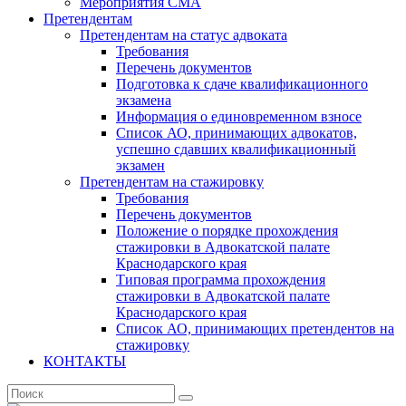
Мероприятия СМА
Претендентам
Претендентам на статус адвоката
Требования
Перечень документов
Подготовка к сдаче квалификационного
экзамена
Информация о единовременном взносе
Список АО, принимающих адвокатов,
успешно сдавших квалификационный
экзамен
Претендентам на стажировку
Требования
Перечень документов
Положение о порядке прохождения
стажировки в Адвокатской палате
Краснодарского края
Типовая программа прохождения
стажировки в Адвокатской палате
Краснодарского края
Список АО, принимающих претендентов на
стажировку
КОНТАКТЫ