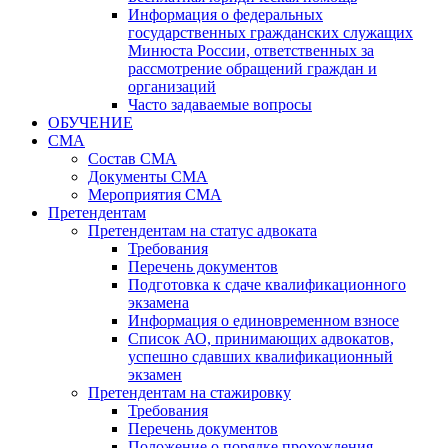
Информация о федеральных
государственных гражданских служащих
Минюста России, ответственных за
рассмотрение обращений граждан и
организаций
Часто задаваемые вопросы
ОБУЧЕНИЕ
СМА
Состав СМА
Документы СМА
Мероприятия СМА
Претендентам
Претендентам на статус адвоката
Требования
Перечень документов
Подготовка к сдаче квалификационного
экзамена
Информация о единовременном взносе
Список АО, принимающих адвокатов,
успешно сдавших квалификационный
экзамен
Претендентам на стажировку
Требования
Перечень документов
Положение о порядке прохождения