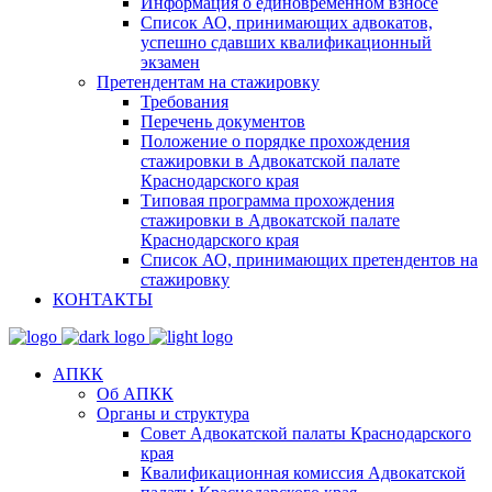
Информация о единовременном взносе
Список АО, принимающих адвокатов,
успешно сдавших квалификационный
экзамен
Претендентам на стажировку
Требования
Перечень документов
Положение о порядке прохождения
стажировки в Адвокатской палате
Краснодарского края
Типовая программа прохождения
стажировки в Адвокатской палате
Краснодарского края
Список АО, принимающих претендентов на
стажировку
КОНТАКТЫ
АПКК
Об АПКК
Органы и структура
Совет Адвокатской палаты Краснодарского
края
Квалификационная комиссия Адвокатской