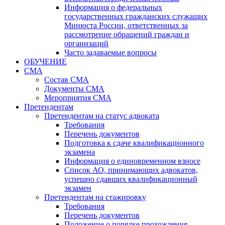
Информация о федеральных
государственных гражданских служащих
Минюста России, ответственных за
рассмотрение обращений граждан и
организаций
Часто задаваемые вопросы
ОБУЧЕНИЕ
СМА
Состав СМА
Документы СМА
Мероприятия СМА
Претендентам
Претендентам на статус адвоката
Требования
Перечень документов
Подготовка к сдаче квалификационного
экзамена
Информация о единовременном взносе
Список АО, принимающих адвокатов,
успешно сдавших квалификационный
экзамен
Претендентам на стажировку
Требования
Перечень документов
Положение о порядке прохождения