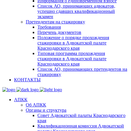
Информация о единовременном взносе
Список АО, принимающих адвокатов,
успешно сдавших квалификационный
экзамен
Претендентам на стажировку
Требования
Перечень документов
Положение о порядке прохождения
стажировки в Адвокатской палате
Краснодарского края
Типовая программа прохождения
стажировки в Адвокатской палате
Краснодарского края
Список АО, принимающих претендентов на
стажировку
КОНТАКТЫ
АПКК
Об АПКК
Органы и структура
Совет Адвокатской палаты Краснодарского
края
Квалификационная комиссия Адвокатской