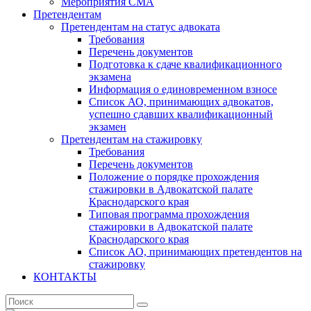
Мероприятия СМА
Претендентам
Претендентам на статус адвоката
Требования
Перечень документов
Подготовка к сдаче квалификационного
экзамена
Информация о единовременном взносе
Список АО, принимающих адвокатов,
успешно сдавших квалификационный
экзамен
Претендентам на стажировку
Требования
Перечень документов
Положение о порядке прохождения
стажировки в Адвокатской палате
Краснодарского края
Типовая программа прохождения
стажировки в Адвокатской палате
Краснодарского края
Список АО, принимающих претендентов на
стажировку
КОНТАКТЫ