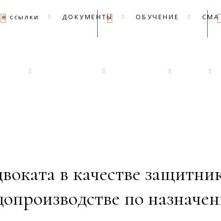
09:00 - 18:00
mail@apkk.ru
е ссылки
ДОКУМЕНТЫ
ОБУЧЕНИЕ
СМА
сылки
ДОКУМЕНТЫ
ОБУЧЕНИЕ
СМА
воката в качестве защитни
допроизводстве по назначе