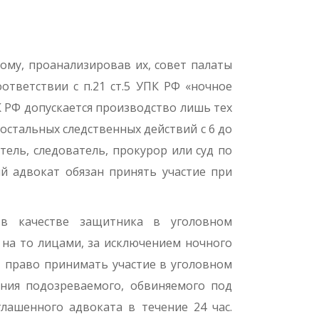
ому, проанализировав их, совет палаты
тветствии с п.21 ст.5 УПК РФ «ночное
К РФ допускается производство лишь тех
остальных следственных действий с 6 до
атель, следователь, прокурор или суд по
й адвокат обязан принять участие при
 в качестве защитника в уголовном
 на то лицами, за исключением ночного
т право принимать участие в уголовном
ния подозреваемого, обвиняемого под
глашенного адвоката в течение 24 час.