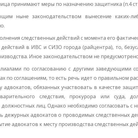
ица принимают меры по назначению защитника (п.4 ст.
ющим ныне законодательством вынесение каких-ли
о.
олнения следственных действий с момента его фактичес
 действий в ИВС и СИЗО города (райцентра), то, безу
роизводства. Иное законодательством не предусмотрено
иалами по согласованию с другими заведующими сос
лах по соглашениям, то есть речь идет о правильном ра
у адвокатов, обязанных участвовать в качестве защи
дварительного следствия, прокурора или суда, д
 должностных лиц. Однако необходимо согласовать с н
 дежурных адвокатов о проводимых следственных дейст
ытие адвокатов к месту производства следственных де