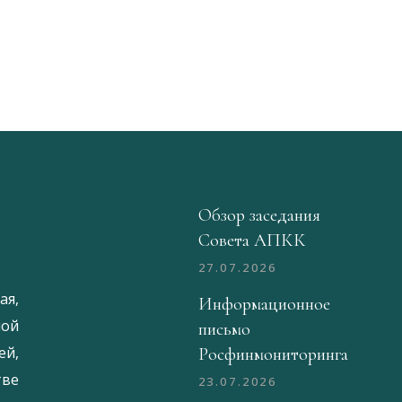
Обзор заседания
Совета АПКК
27.07.2026
ая,
Информационное
ой
письмо
й,
Росфинмониторинга
тве
23.07.2026