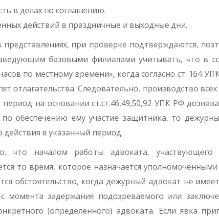
сть в делах по соглашению.
енных действий в праздничные и выходные дни.
в представлениях, при проверке подтверждаются, поэт
ведующим базовыми филиалами учитывать, что в соо
часов по местному времени», когда согласно ст. 164 УП
пят отлагательства. Следовательно, производство всех 
ый период на основании ст.ст.46,49,50,92 УПК РФ дознав
по обеспечению ему участие защитника, то дежурны
 действия в указанный период.
о, что началом работы адвоката, участвующего
ется то время, которое назначается уполномоченными
тся обстоятельство, когда дежурный адвокат не имее
в с момента задержания подозреваемого или заключе
нкретного (определенного) адвоката. Если явка при