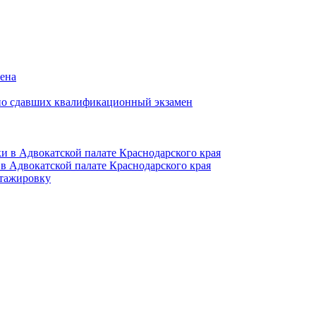
мена
но сдавших квалификационный экзамен
и в Адвокатской палате Краснодарского края
в Адвокатской палате Краснодарского края
тажировку