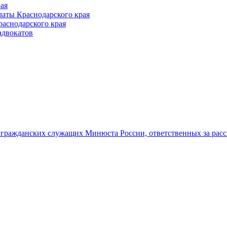
ая
аты Краснодарского края
раснодарского края
адвокатов
гражданских служащих Минюста России, ответственных за рас