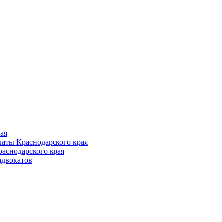
Follow us
ая
аты Краснодарского края
раснодарского края
адвокатов