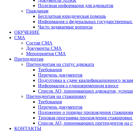
Документы АПКК
Полезная информация для адвокатов
Гражданам
Бесплатная юридическая помощь
Информация о федеральных государственных 
Часто задаваемые вопросы
ОБУЧЕНИЕ
СМА
Состав СМА
Документы СМА
Мероприятия СМА
Претендентам
Претендентам на статус адвоката
Требования
Перечень документов
Подготовка к сдаче квалификационного экза
Информация о единовременном взносе
Список АО, принимающих адвокатов, успеш
Претендентам на стажировку
Требования
Перечень документов
Положение о порядке прохождения стажировк
Типовая программа прохождения стажировки 
Список АО, принимающих претендентов на с
КОНТАКТЫ