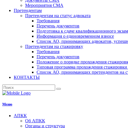
Документы СМА
Мероприятия СМА
Претендентам
Претендентам на статус адвоката
Требования
Перечень документов
Подготовка к сдаче квалификационного экза
Информация о единовременном взносе
Список АО, принимающих адвокатов, успеш
Претендентам на стажировку
Требования
Перечень документов
Положение о порядке прохождения стажировк
Типовая программа прохождения стажировки 
Список АО, принимающих претендентов на с
КОНТАКТЫ
Меню
АПКК
Об АПКК
Органы и структура