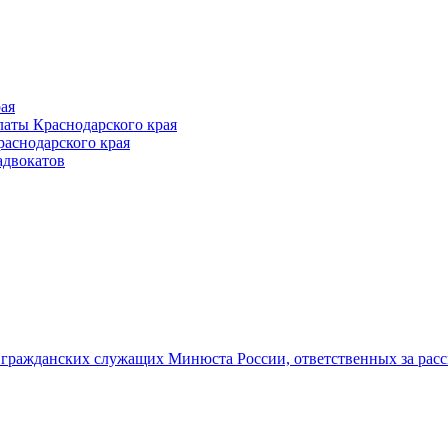
ая
аты Краснодарского края
раснодарского края
адвокатов
гражданских служащих Минюста России, ответственных за рас