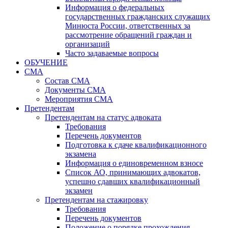
Информация о федеральных
государственных гражданских служащих
Минюста России, ответственных за
рассмотрение обращений граждан и
организаций
Часто задаваемые вопросы
ОБУЧЕНИЕ
СМА
Состав СМА
Документы СМА
Мероприятия СМА
Претендентам
Претендентам на статус адвоката
Требования
Перечень документов
Подготовка к сдаче квалификационного
экзамена
Информация о единовременном взносе
Список АО, принимающих адвокатов,
успешно сдавших квалификационный
экзамен
Претендентам на стажировку
Требования
Перечень документов
Положение о порядке прохождения