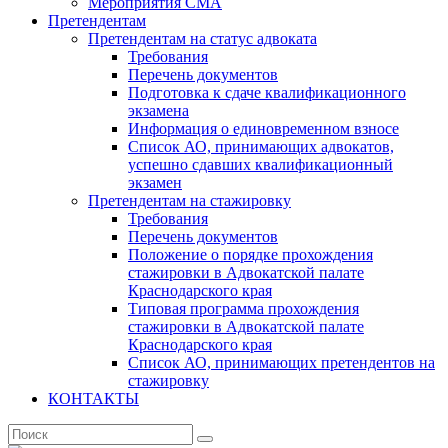
Мероприятия СМА
Претендентам
Претендентам на статус адвоката
Требования
Перечень документов
Подготовка к сдаче квалификационного
экзамена
Информация о единовременном взносе
Список АО, принимающих адвокатов,
успешно сдавших квалификационный
экзамен
Претендентам на стажировку
Требования
Перечень документов
Положение о порядке прохождения
стажировки в Адвокатской палате
Краснодарского края
Типовая программа прохождения
стажировки в Адвокатской палате
Краснодарского края
Список АО, принимающих претендентов на
стажировку
КОНТАКТЫ