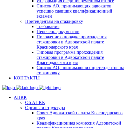
Информация о единовременном взносе
Список АО, принимающих адвокатов,
успешно сдавших квалификационный
экзамен
Претендентам на стажировку
Требования
Перечень документов
Положение о порядке прохождения
стажировки в Адвокатской палате
Краснодарского края
Типовая программа прохождения
стажировки в Адвокатской палате
Краснодарского края
Список АО, принимающих претендентов на
стажировку
КОНТАКТЫ
АПКК
Об АПКК
Органы и структура
Совет Адвокатской палаты Краснодарского
края
Квалификационная комиссия Адвокатской