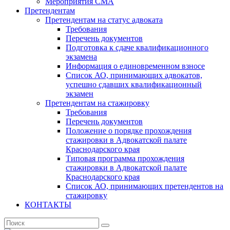
Мероприятия СМА
Претендентам
Претендентам на статус адвоката
Требования
Перечень документов
Подготовка к сдаче квалификационного
экзамена
Информация о единовременном взносе
Список АО, принимающих адвокатов,
успешно сдавших квалификационный
экзамен
Претендентам на стажировку
Требования
Перечень документов
Положение о порядке прохождения
стажировки в Адвокатской палате
Краснодарского края
Типовая программа прохождения
стажировки в Адвокатской палате
Краснодарского края
Список АО, принимающих претендентов на
стажировку
КОНТАКТЫ