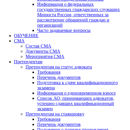
Информация о федеральных
государственных гражданских служащих
Минюста России, ответственных за
рассмотрение обращений граждан и
организаций
Часто задаваемые вопросы
ОБУЧЕНИЕ
СМА
Состав СМА
Документы СМА
Мероприятия СМА
Претендентам
Претендентам на статус адвоката
Требования
Перечень документов
Подготовка к сдаче квалификационного
экзамена
Информация о единовременном взносе
Список АО, принимающих адвокатов,
успешно сдавших квалификационный
экзамен
Претендентам на стажировку
Требования
Перечень документов
Положение о порядке прохождения