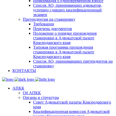
Информация о единовременном взносе
Список АО, принимающих адвокатов,
успешно сдавших квалификационный
экзамен
Претендентам на стажировку
Требования
Перечень документов
Положение о порядке прохождения
стажировки в Адвокатской палате
Краснодарского края
Типовая программа прохождения
стажировки в Адвокатской палате
Краснодарского края
Список АО, принимающих претендентов на
стажировку
КОНТАКТЫ
АПКК
Об АПКК
Органы и структура
Совет Адвокатской палаты Краснодарского
края
Квалификационная комиссия Адвокатской