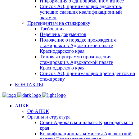
Информация о единовременном взносе
Список АО, принимающих адвокатов,
успешно сдавших квалификационный
экзамен
Претендентам на стажировку
Требования
Перечень документов
Положение о порядке прохождения
стажировки в Адвокатской палате
Краснодарского края
Типовая программа прохождения
стажировки в Адвокатской палате
Краснодарского края
Список АО, принимающих претендентов на
стажировку
КОНТАКТЫ
АПКК
Об АПКК
Органы и структура
Совет Адвокатской палаты Краснодарского
края
Квалификационная комиссия Адвокатской