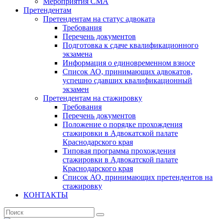
Мероприятия СМА
Претендентам
Претендентам на статус адвоката
Требования
Перечень документов
Подготовка к сдаче квалификационного
экзамена
Информация о единовременном взносе
Список АО, принимающих адвокатов,
успешно сдавших квалификационный
экзамен
Претендентам на стажировку
Требования
Перечень документов
Положение о порядке прохождения
стажировки в Адвокатской палате
Краснодарского края
Типовая программа прохождения
стажировки в Адвокатской палате
Краснодарского края
Список АО, принимающих претендентов на
стажировку
КОНТАКТЫ