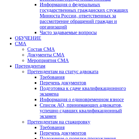
Информация о федеральных
государственных гражданских служащих
Минюста России, ответственных за
рассмотрение обращений граждан и
организаций
Часто задаваемые вопросы
ОБУЧЕНИЕ
СМА
Состав СМА
Документы СМА
Мероприятия СМА
Претендентам
Претендентам на статус адвоката
Требования
Перечень документов
Подготовка к сдаче квалификационного
экзамена
Информация о единовременном взносе
Список АО, принимающих адвокатов,
успешно сдавших квалификационный
экзамен
Претендентам на стажировку
Требования
Перечень документов
Положение о порядке прохождения