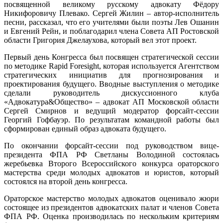
посвященной великому русскому адвокату Фёдору
Никифоровичу Плевако. Сергей Жилин – автор-исполнитель
песни, рассказал, что его учителями были поэты Лев Ошанин
и Евгений Рейн, и поблагодарил члена Совета АП Ростовской
области Григория Джелаухова, который вел этот проект.
Первый день Конгресса был посвящен стратегической сессии
по методике Rapid Foresight, которая используется Агентством
стратегических инициатив для прогнозирования и
проектирования будущего. Вводные выступления о методике
сделали руководитель дискуссионного клуба
«Адвокатура&Общество» – адвокат АП Московской области
Сергей Смирнов и ведущий модератор форсайт-сессии
Георгий Гофбауэр. По результатам командной работы был
сформирован единый образ адвоката будущего.
По окончании форсайт-сессии под руководством вице-
президента ФПА РФ Светланы Володиной состоялась
жеребьевка Второго Всероссийского конкурса ораторского
мастерства среди молодых адвокатов и юристов, который
состоялся на второй день конгресса.
Ораторское мастерство молодых адвокатов оценивало жюри
состоящее из президентов адвокатских палат и членов Совета
ФПА РФ. Оценка производилась по нескольким критериям