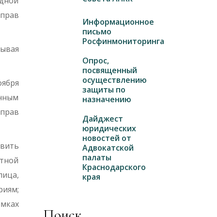
удной
 прав
Информационное
письмо
Росфинмониторинга
ывая
Опрос,
посвященный
осуществлению
оября
защиты по
анным
назначению
 прав
Дайджест
юридических
новостей от
авить
Адвокатской
палаты
тной
Краснодарского
ица,
края
риям;
амках
Поиск