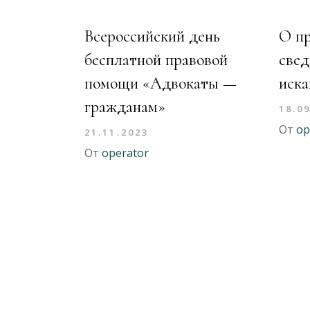
Всероссийский день
О п
бесплатной правовой
свед
помощи «Адвокаты —
иска
гражданам»
18.0
От
op
21.11.2023
От
operator