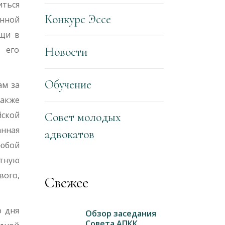
иться
Конкурс Эссе
нной
ощи в
 его
Новости
Обучение
ам за
акже
ской
Совет молодых
нная
адвокатов
любой
тную
ого,
Свежее
о дня
Обзор заседания
Совета АПКК