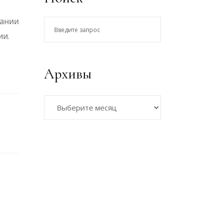
вании
Введите
ии.
запрос
Архивы
Архивы