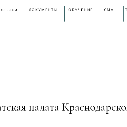
09:00 - 18:00
mail@apkk.ru
 ссылки
ДОКУМЕНТЫ
ОБУЧЕНИЕ
СМА
лки
ДОКУМЕНТЫ
ОБУЧЕНИЕ
СМА
Прет
тская палата Краснодарско