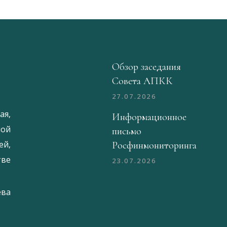
Обзор заседания
Совета АПКК
27.07.2026
ая,
Информационное
ой
письмо
й,
Росфинмониторинга
тве
23.07.2026
ева