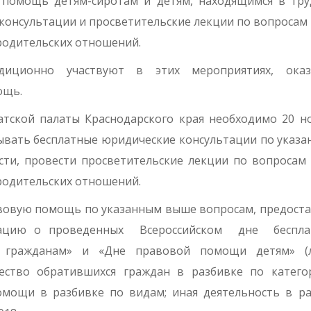
помощь детям-сиротам и детям, находящимся в тр
 консультации и просветительские лекции по вопросам
-родительских отношений.
диционно участвуют в этих мероприятиях, оказ
ощь.
атской палаты Краснодарского края необходимо 20 н
азывать бесплатные юридические консультации по указ
сти, провести просветительские лекции по вопросам
-родительских отношений.
вовую помощь по указанным выше вопросам, предост
ацию о проведенных Всероссийском дне беспла
гражданам» и «Дне правовой помощи детям» (л
ество обратившихся граждан в разбивке по катего
омощи в разбивке по видам; иная деятельность в р