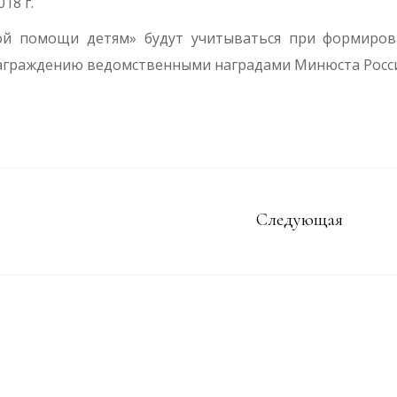
18 г.
ой помощи детям» будут учитываться при формиро
награждению ведомственными наградами Минюста Росс
Следующая