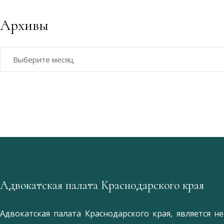
Архивы
Архивы
Адвокатская палата Краснодарского края
Адвокатская палата Краснодарского края, является 