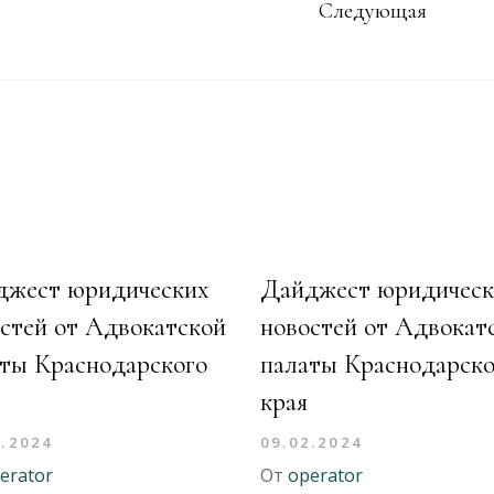
Следующая
джест юридических
Дайджест юридическ
стей от Адвокатской
новостей от Адвокат
ты Краснодарского
палаты Краснодарско
края
2.2024
09.02.2024
erator
От
operator