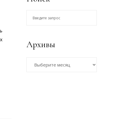
Введите
запрос
ь
х
Архивы
Архивы