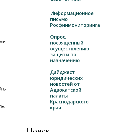
Информационное
письмо
Росфинмониторинга
Опрос,
ми.
посвященный
осуществлению
защиты по
назначению
Дайджест
юридических
новостей от
й в
Адвокатской
палаты
Краснодарского
».
края
Поиск