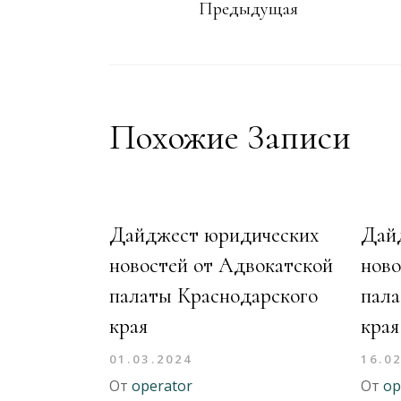
Предыдущая
Похожие Записи
Дайджест юридических
Дай
новостей от Адвокатской
ново
палаты Краснодарского
пала
края
края
01.03.2024
16.0
От
operator
От
op