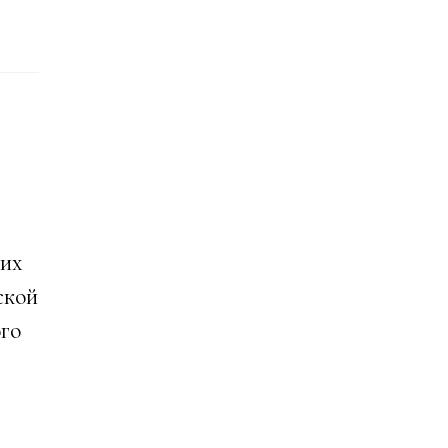
их
ской
го