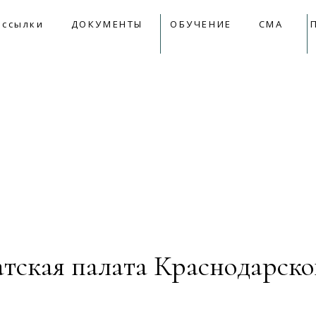
09:00 - 18:00
mail@apkk.ru
 ссылки
ДОКУМЕНТЫ
ОБУЧЕНИЕ
СМА
лки
ДОКУМЕНТЫ
ОБУЧЕНИЕ
СМА
Прет
тская палата Краснодарско