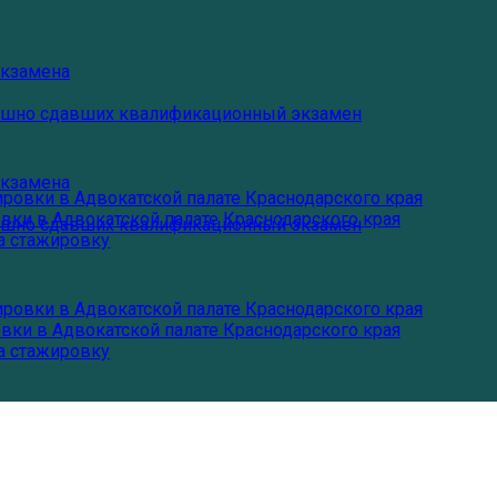
экзамена
пешно сдавших квалификационный экзамен
экзамена
ровки в Адвокатской палате Краснодарского края
ки в Адвокатской палате Краснодарского края
пешно сдавших квалификационный экзамен
а стажировку
ровки в Адвокатской палате Краснодарского края
ки в Адвокатской палате Краснодарского края
а стажировку