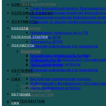
Органы и структура
НОВОСТИ
Совет Адвокатской палаты Краснодарског
Квалификационная комиссия Адвокатской
ПОЛЕЗНЫЕ ССЫЛКИ
Ревизионная комиссия Адвокатской пала
ДОКУМЕНТЫ
Комиссия по защите профессиональных п
Адвокатам
НОВОСТИ
Нормативно-правовые акты РФ
ПОЛЕЗНЫЕ ССЫЛКИ
Документы ФПА
Документы АПКК
ДОКУМЕНТЫ
Полезная информация для адвокатов
Гражданам
Адвокатам
Бесплатная юридическая помощь
Нормативно-правовые акты РФ
Информация о федеральных государствен
Документы ФПА
Часто задаваемые вопросы
Документы АПКК
Полезная информация для адвокатов
ОБУЧЕНИЕ
Гражданам
Бесплатная юридическая помощь
СМА
Информация о федеральных государствен
Состав СМА
Часто задаваемые вопросы
Документы СМА
ОБУЧЕНИЕ
Мероприятия СМА
ПРЕТЕНДЕНТАМ
СМА