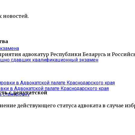
 новостей.
тва
экзамена
приятия адвокатур Республики Беларусь и Российс
пешно сдавших квалификационный экзамен
ровки в Адвокатской палате Краснодарского края
ки в Адвокатской палате Краснодарского края
ть с депутатской
а стажировку
ение действующего статуса адвоката в случае изб