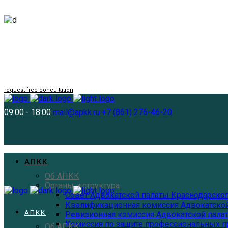
request free concultation
09:00 - 18:00
mail@apkk.ru
+7 (861) 276-46-20
АПКК
Об АПКК
Органы и структура
Совет Адвокатской палаты Краснодарског
Квалификационная комиссия Адвокатской
АПКК
Ревизионная комиссия Адвокатской пала
Комиссия по защите профессиональных п
Об АПКК