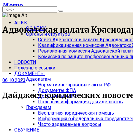
Меню
АПКК
Адвокатская палата Краснода
Об АПКК
Органы и структура
Совет Адвокатской палаты Краснодарског
Квалификационная комиссия Адвокатской
Ревизионная комиссия Адвокатской пала
Комиссия по защите профессиональных п
НОВОСТИ
Полезные ссылки
ДОКУМЕНТЫ
Адвокатам
06.10.2023
Нормативно-правовые акты РФ
Документы ФПА
Дайджест юридических новосте
Документы АПКК
Полезная информация для адвокатов
Гражданам
Бесплатная юридическая помощь
Информация о федеральных государствен
Часто задаваемые вопросы
ОБУЧЕНИЕ