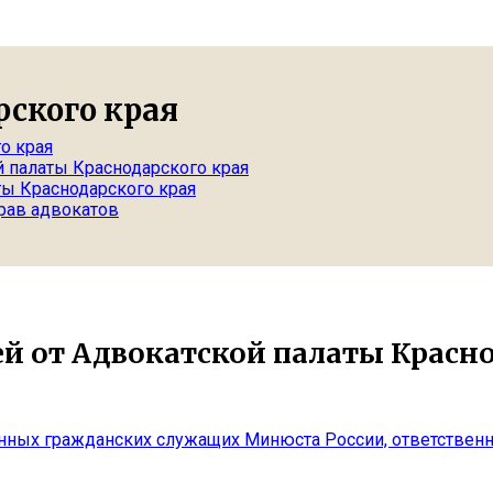
рского края
о края
 палаты Краснодарского края
ты Краснодарского края
рав адвокатов
й от Адвокатской палаты Красно
ных гражданских служащих Минюста России, ответственн