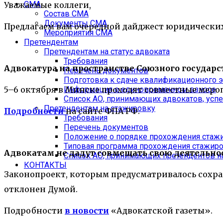
СМА
Уважаемые коллеги,
Состав СМА
Документы СМА
Предлагаем вам очередной дайджест юридических
Мероприятия СМА
Претендентам
Претендентам на статус адвоката
Требования
Адвокатура на пространстве Союзного государс
Перечень документов
Подготовка к сдаче квалификационного 
5–6 октября в Минске проходят совместные меро
Информация о единовременном взносе
Список АО, принимающих адвокатов, ус
Претендентам на стажировку
Подробности
на сайте ФПА РФ.
Требования
Перечень документов
Положение о порядке прохождения стажи
Типовая программа прохождения стажиров
Адвокатам не дадут совмещать свою деятельнос
Список АО, принимающих претендентов н
КОНТАКТЫ
Законопроект, которым предусматривалось сохран
отклонен Думой.
Подробности
в новости
«Адвокатской газеты».