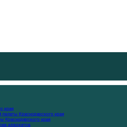
Follow us
о края
 палаты Краснодарского края
ты Краснодарского края
рав адвокатов