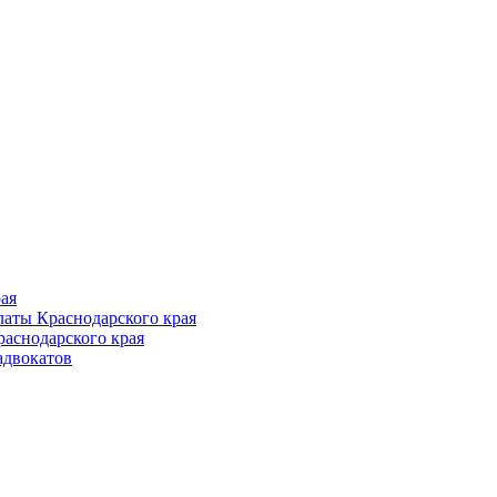
Follow us
ая
аты Краснодарского края
раснодарского края
адвокатов