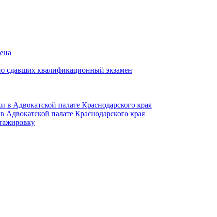
мена
но сдавших квалификационный экзамен
и в Адвокатской палате Краснодарского края
в Адвокатской палате Краснодарского края
тажировку