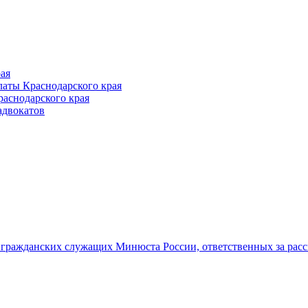
ая
аты Краснодарского края
раснодарского края
адвокатов
гражданских служащих Минюста России, ответственных за рас