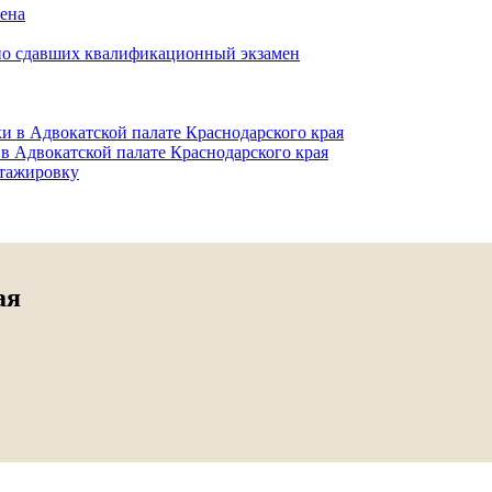
мена
но сдавших квалификационный экзамен
и в Адвокатской палате Краснодарского края
в Адвокатской палате Краснодарского края
тажировку
ая