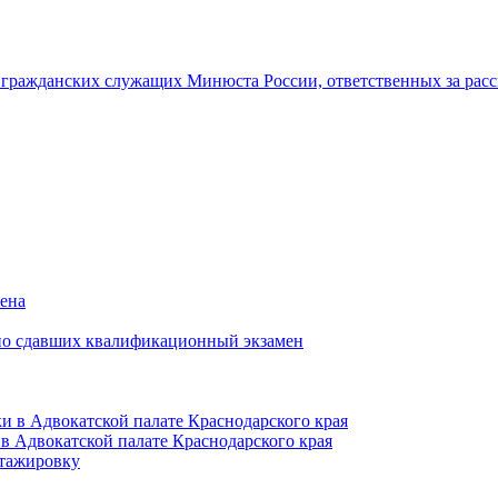
гражданских служащих Минюста России, ответственных за рас
мена
но сдавших квалификационный экзамен
и в Адвокатской палате Краснодарского края
в Адвокатской палате Краснодарского края
тажировку