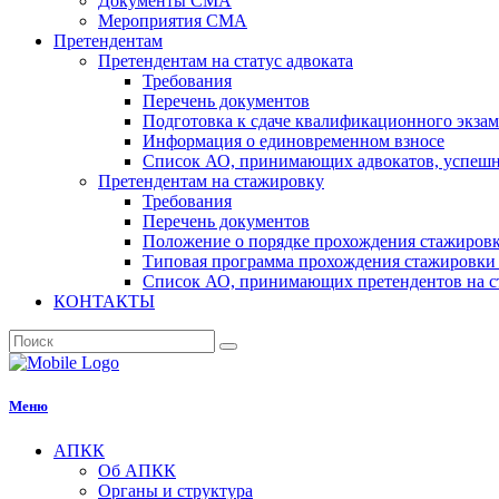
Документы СМА
Мероприятия СМА
Претендентам
Претендентам на статус адвоката
Требования
Перечень документов
Подготовка к сдаче квалификационного экза
Информация о единовременном взносе
Список АО, принимающих адвокатов, успеш
Претендентам на стажировку
Требования
Перечень документов
Положение о порядке прохождения стажировк
Типовая программа прохождения стажировки 
Список АО, принимающих претендентов на с
КОНТАКТЫ
Меню
АПКК
Об АПКК
Органы и структура