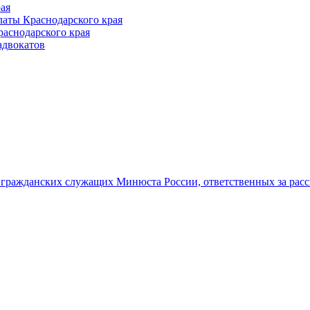
ая
аты Краснодарского края
раснодарского края
адвокатов
гражданских служащих Минюста России, ответственных за рас