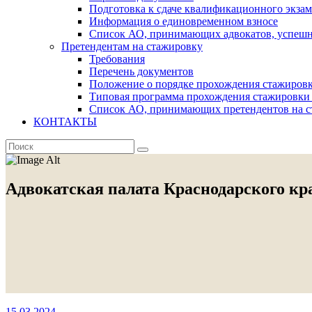
Подготовка к сдаче квалификационного экза
Информация о единовременном взносе
Список АО, принимающих адвокатов, успеш
Претендентам на стажировку
Требования
Перечень документов
Положение о порядке прохождения стажировк
Типовая программа прохождения стажировки 
Список АО, принимающих претендентов на с
КОНТАКТЫ
Адвокатская палата Краснодарского кр
15.03.2024