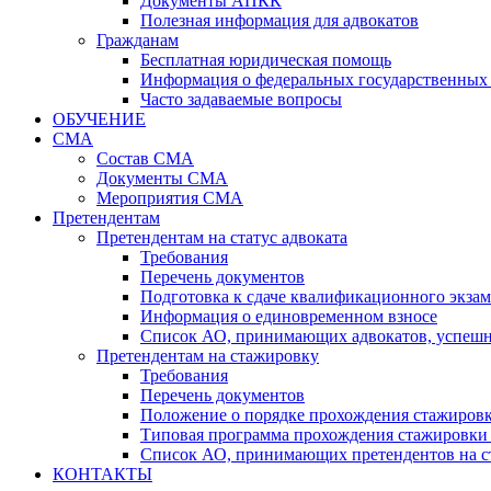
Документы АПКК
Полезная информация для адвокатов
Гражданам
Бесплатная юридическая помощь
Информация о федеральных государственных 
Часто задаваемые вопросы
ОБУЧЕНИЕ
СМА
Состав СМА
Документы СМА
Мероприятия СМА
Претендентам
Претендентам на статус адвоката
Требования
Перечень документов
Подготовка к сдаче квалификационного экза
Информация о единовременном взносе
Список АО, принимающих адвокатов, успеш
Претендентам на стажировку
Требования
Перечень документов
Положение о порядке прохождения стажировк
Типовая программа прохождения стажировки 
Список АО, принимающих претендентов на с
КОНТАКТЫ