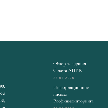
Обзор заседания
Совета АПКК
27.07.2026
ая,
Информационное
ой
письмо
й,
Росфинмониторинга
тве