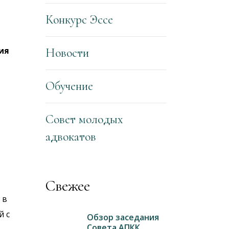
Конкурс Эссе
ия
Новости
Обучение
Совет молодых
адвокатов
Свежее
 в
й с
Обзор заседания
Совета АПКК