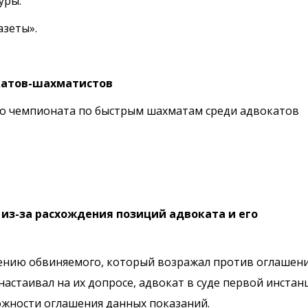
уры.
азеты».
катов-шахматистов
го чемпионата по быстрым шахматам среди адвокатов
из-за расхождения позиций адвоката и его
мнению обвиняемого, который возражал против оглашен
настаивал на их допросе, адвокат в суде первой инстан
ожности оглашения данных показаний.