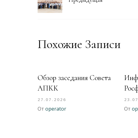
Предыдущая
Похожие Записи
Обзор заседания Совета
Инф
АПКК
Рос
27.07.2026
23.0
От
operator
От
op