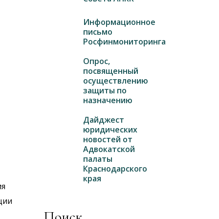
Информационное
письмо
Росфинмониторинга
Опрос,
посвященный
осуществлению
защиты по
назначению
Дайджест
юридических
новостей от
Адвокатской
палаты
Краснодарского
края
ия
ции
Поиск