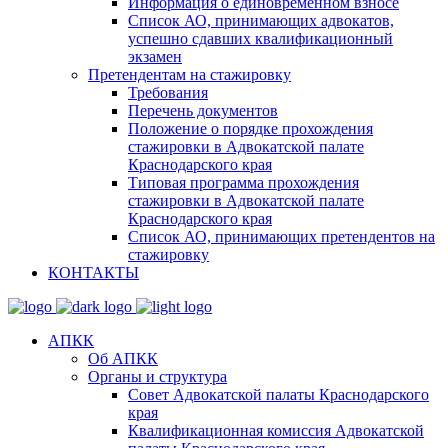
Информация о единовременном взносе
Список АО, принимающих адвокатов,
успешно сдавших квалификационный
экзамен
Претендентам на стажировку
Требования
Перечень документов
Положение о порядке прохождения
стажировки в Адвокатской палате
Краснодарского края
Типовая программа прохождения
стажировки в Адвокатской палате
Краснодарского края
Список АО, принимающих претендентов на
стажировку
КОНТАКТЫ
АПКК
Об АПКК
Органы и структура
Совет Адвокатской палаты Краснодарского
края
Квалификационная комиссия Адвокатской