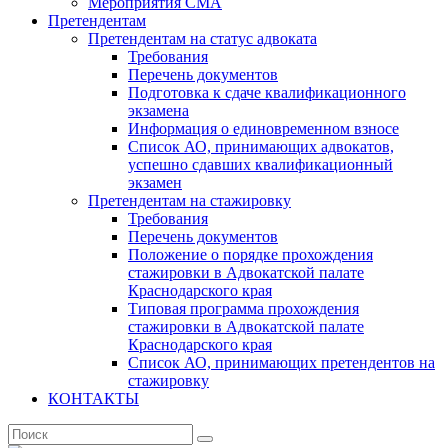
Мероприятия СМА
Претендентам
Претендентам на статус адвоката
Требования
Перечень документов
Подготовка к сдаче квалификационного
экзамена
Информация о единовременном взносе
Список АО, принимающих адвокатов,
успешно сдавших квалификационный
экзамен
Претендентам на стажировку
Требования
Перечень документов
Положение о порядке прохождения
стажировки в Адвокатской палате
Краснодарского края
Типовая программа прохождения
стажировки в Адвокатской палате
Краснодарского края
Список АО, принимающих претендентов на
стажировку
КОНТАКТЫ