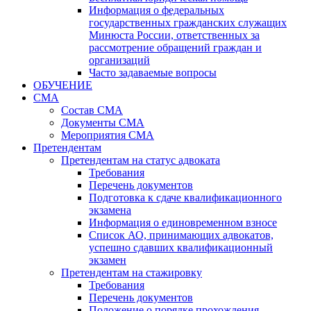
Информация о федеральных
государственных гражданских служащих
Минюста России, ответственных за
рассмотрение обращений граждан и
организаций
Часто задаваемые вопросы
ОБУЧЕНИЕ
СМА
Состав СМА
Документы СМА
Мероприятия СМА
Претендентам
Претендентам на статус адвоката
Требования
Перечень документов
Подготовка к сдаче квалификационного
экзамена
Информация о единовременном взносе
Список АО, принимающих адвокатов,
успешно сдавших квалификационный
экзамен
Претендентам на стажировку
Требования
Перечень документов
Положение о порядке прохождения