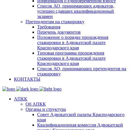
Информация о единовременном взносе
Список АО, принимающих адвокатов,
успешно сдавших квалификационный
экзамен
Претендентам на стажировку
Требования
Перечень документов
Положение о порядке прохождения
стажировки в Адвокатской палате
Краснодарского края
Типовая программа прохождения
стажировки в Адвокатской палате
Краснодарского края
Список АО, принимающих претендентов на
стажировку
КОНТАКТЫ
АПКК
Об АПКК
Органы и структура
Совет Адвокатской палаты Краснодарского
края
Квалификационная комиссия Адвокатской