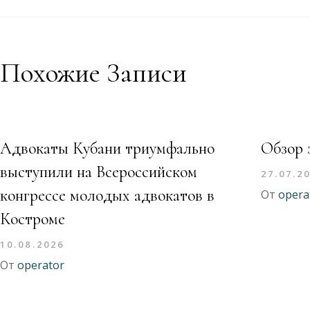
Похожие Записи
Адвокаты Кубани триумфально
Обзор 
выступили на Всероссийском
27.07.2
конгрессе молодых адвокатов в
От
opera
Костроме
10.08.2026
От
operator