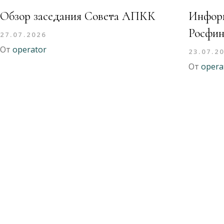
Обзор заседания Совета АПКК
Информ
Росфин
27.07.2026
От
operator
23.07.2
От
opera