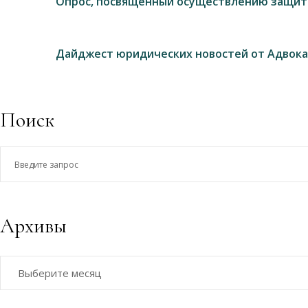
Опрос, посвященный осуществлению защит
Дайджест юридических новостей от Адвока
Поиск
Введите
запрос
Архивы
Архивы