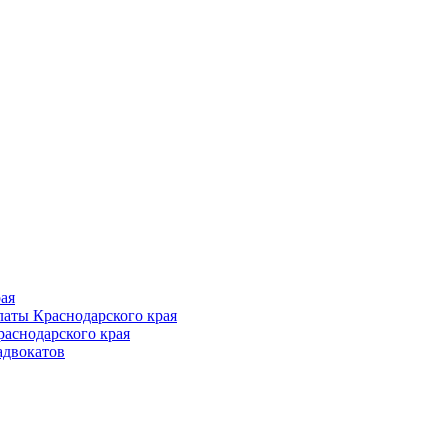
Follow us
ая
аты Краснодарского края
раснодарского края
адвокатов