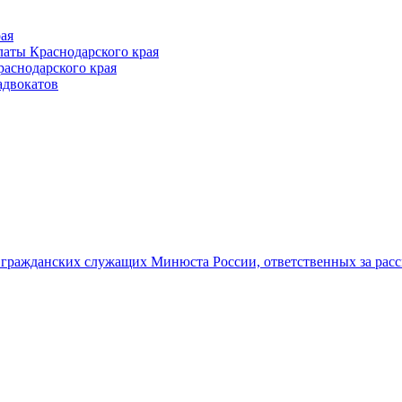
ая
аты Краснодарского края
раснодарского края
адвокатов
гражданских служащих Минюста России, ответственных за рас