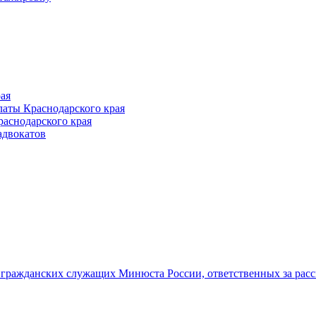
ая
аты Краснодарского края
раснодарского края
адвокатов
гражданских служащих Минюста России, ответственных за рас