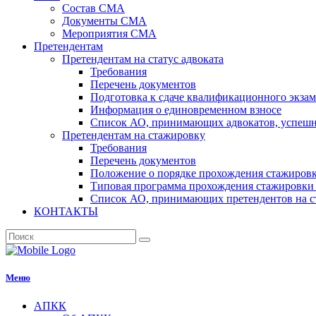
Состав СМА
Документы СМА
Мероприятия СМА
Претендентам
Претендентам на статус адвоката
Требования
Перечень документов
Подготовка к сдаче квалификационного экза
Информация о единовременном взносе
Список АО, принимающих адвокатов, успеш
Претендентам на стажировку
Требования
Перечень документов
Положение о порядке прохождения стажировк
Типовая программа прохождения стажировки 
Список АО, принимающих претендентов на с
КОНТАКТЫ
Меню
АПКК