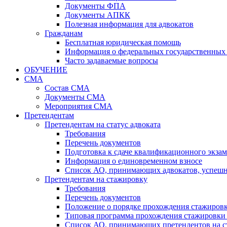
Документы ФПА
Документы АПКК
Полезная информация для адвокатов
Гражданам
Бесплатная юридическая помощь
Информация о федеральных государственных 
Часто задаваемые вопросы
ОБУЧЕНИЕ
СМА
Состав СМА
Документы СМА
Мероприятия СМА
Претендентам
Претендентам на статус адвоката
Требования
Перечень документов
Подготовка к сдаче квалификационного экза
Информация о единовременном взносе
Список АО, принимающих адвокатов, успеш
Претендентам на стажировку
Требования
Перечень документов
Положение о порядке прохождения стажировк
Типовая программа прохождения стажировки 
Список АО, принимающих претендентов на с