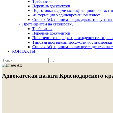
Требования
Перечень документов
Подготовка к сдаче квалификационного экза
Информация о единовременном взносе
Список АО, принимающих адвокатов, успеш
Претендентам на стажировку
Требования
Перечень документов
Положение о порядке прохождения стажировк
Типовая программа прохождения стажировки 
Список АО, принимающих претендентов на с
КОНТАКТЫ
Адвокатская палата Краснодарского кр