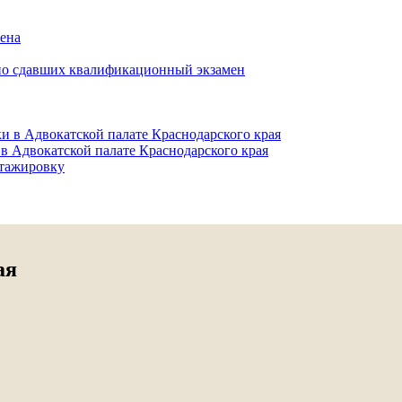
мена
но сдавших квалификационный экзамен
и в Адвокатской палате Краснодарского края
в Адвокатской палате Краснодарского края
тажировку
ая