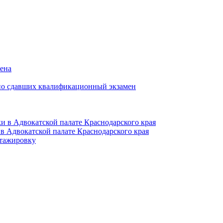
мена
но сдавших квалификационный экзамен
и в Адвокатской палате Краснодарского края
в Адвокатской палате Краснодарского края
тажировку