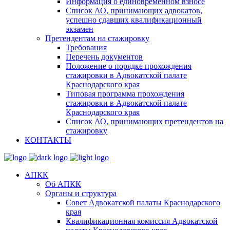
Информация о единовременном взносе
Список АО, принимающих адвокатов,
успешно сдавших квалификационный
экзамен
Претендентам на стажировку
Требования
Перечень документов
Положение о порядке прохождения
стажировки в Адвокатской палате
Краснодарского края
Типовая программа прохождения
стажировки в Адвокатской палате
Краснодарского края
Список АО, принимающих претендентов на
стажировку
КОНТАКТЫ
АПКК
Об АПКК
Органы и структура
Совет Адвокатской палаты Краснодарского
края
Квалификационная комиссия Адвокатской