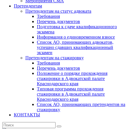
Мероприятия СМА
Претендентам
Претендентам на статус адвоката
Требования
Перечень документов
Подготовка к сдаче квалификационного
экзамена
Информация о единовременном взносе
Список АО, принимающих адвокатов,
успешно сдавших квалификационный
экзамен
Претендентам на стажировку
Требования
Перечень документов
Положение о порядке прохождения
стажировки в Адвокатской палате
Краснодарского края
Типовая программа прохождения
стажировки в Адвокатской палате
Краснодарского края
Список АО, принимающих претендентов на
стажировку
КОНТАКТЫ