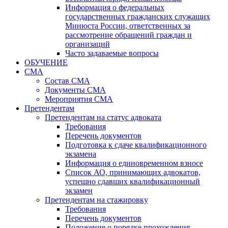
Информация о федеральных
государственных гражданских служащих
Минюста России, ответственных за
рассмотрение обращений граждан и
организаций
Часто задаваемые вопросы
ОБУЧЕНИЕ
СМА
Состав СМА
Документы СМА
Мероприятия СМА
Претендентам
Претендентам на статус адвоката
Требования
Перечень документов
Подготовка к сдаче квалификационного
экзамена
Информация о единовременном взносе
Список АО, принимающих адвокатов,
успешно сдавших квалификационный
экзамен
Претендентам на стажировку
Требования
Перечень документов
Положение о порядке прохождения