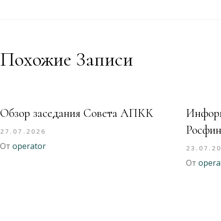
Похожие Записи
Обзор заседания Совета АПКК
Информ
Росфин
27.07.2026
От
operator
23.07.2
От
opera