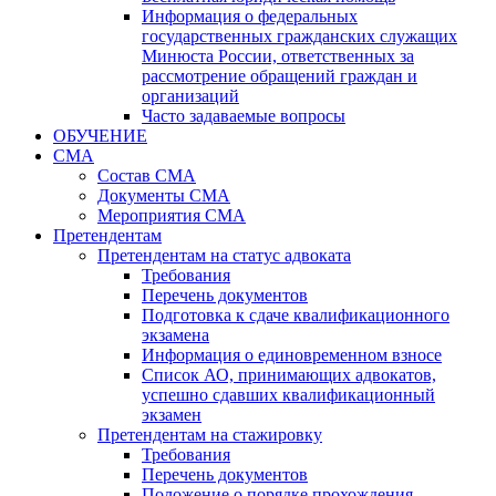
Информация о федеральных
государственных гражданских служащих
Минюста России, ответственных за
рассмотрение обращений граждан и
организаций
Часто задаваемые вопросы
ОБУЧЕНИЕ
СМА
Состав СМА
Документы СМА
Мероприятия СМА
Претендентам
Претендентам на статус адвоката
Требования
Перечень документов
Подготовка к сдаче квалификационного
экзамена
Информация о единовременном взносе
Список АО, принимающих адвокатов,
успешно сдавших квалификационный
экзамен
Претендентам на стажировку
Требования
Перечень документов
Положение о порядке прохождения