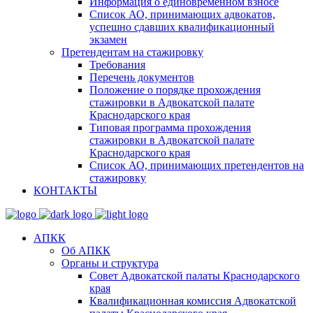
Информация о единовременном взносе
Список АО, принимающих адвокатов,
успешно сдавших квалификационный
экзамен
Претендентам на стажировку
Требования
Перечень документов
Положение о порядке прохождения
стажировки в Адвокатской палате
Краснодарского края
Типовая программа прохождения
стажировки в Адвокатской палате
Краснодарского края
Список АО, принимающих претендентов на
стажировку
КОНТАКТЫ
АПКК
Об АПКК
Органы и структура
Совет Адвокатской палаты Краснодарского
края
Квалификационная комиссия Адвокатской