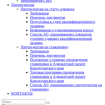
Мероприятия СМА
Претендентам
Претендентам на статус адвоката
Требования
Перечень документов
Подготовка к сдаче квалификационного
экзамена
Информация о единовременном взносе
Список АО, принимающих адвокатов,
успешно сдавших квалификационный
экзамен
Претендентам на стажировку
Требования
Перечень документов
Положение о порядке прохождения
стажировки в Адвокатской палате
Краснодарского края
Типовая программа прохождения
стажировки в Адвокатской палате
Краснодарского края
Список АО, принимающих претендентов на
стажировку
КОНТАКТЫ