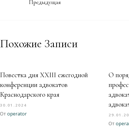
Предыдущая
Похожие Записи
Повестка дня XXIII ежегодной
О поря
конференции адвокатов
профес
Краснодарского края
адвока
адвока
30.01.2024
От
operator
29.01.2
От
opera