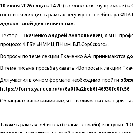
10 июня 2026 года
в 14:20 (по московскому времени) 
состоится
лекция
в рамках регулярного вебинара ФПА 
адвокатской деятельности».
Лектор –
Ткаченко Андрей Анатольевич
, д.м.н., пр
процессе ФГБУ «НМИЦ ПН им. В.П.Сербского».
Вопросы по теме лекции Ткаченко А.А. принимаются
до
В теме письма просьба указать «Вопросы к лекции Ткаче
Для участия в очном формате необходимо пройти
обяз
https://forms.yandex.ru/u/6a0f0a2beb6146930fe0fc56
Обращаем ваше внимание, что количество мест для очн
Также в рамках вебинара (только онлайн) выступит: 10:0