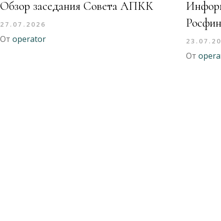
Обзор заседания Совета АПКК
Информ
Росфин
27.07.2026
От
operator
23.07.2
От
opera