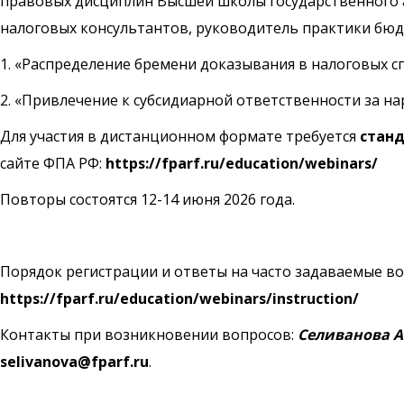
правовых дисциплин Высшей школы государственного 
налоговых консультантов, руководитель практики бюдж
1. «Распределение бремени доказывания в налоговых с
2. «Привлечение к субсидиарной ответственности за н
Для участия в дистанционном формате требуется
станд
сайте ФПА РФ:
https://fparf.ru/education/webinars/
Повторы состоятся 12-14 июня 2026 года.
Порядок регистрации и ответы на часто задаваемые в
https://fparf.ru/education/webinars/instruction/
Контакты при возникновении вопросов:
Селиванова А
selivanova@fparf.ru
.