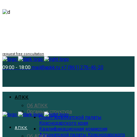
Follow us
request free concultation
09:00 - 18:00
mail@apkk.ru
+7 (861) 276-46-20
АПКК
Об АПКК
Органы и структура
Совет Адвокатской палаты
Краснодарского края
АПКК
Квалификационная комиссия
Адвокатской палаты Краснодарского
Об АПКК