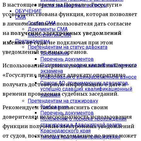
В настоящее время на Портале «Госуслуги»
Часто задаваемые вопросы
ОБУЧЕНИЕ
усовершенствована функция, которая позволяет
СМА
Состав СМА
в личном кабинете пользователя дать согласие
Документы СМА
на
получение электронных уведомлений
Мероприятия СМА
Претендентам
именно от суда
, не подключая при этом
Претендентам на статус адвоката
уведомлений от иных органов.
Требования
Перечень документов
Подготовка к сдаче квалификационного
Использование сервиса уведомлений на Портале
экзамена
«Госуслуги» позволяет адвокату оперативно
Информация о единовременном взносе
Список АО, принимающих адвокатов,
получать достоверную информацию о дате и
успешно сдавших квалификационный
времени проведения судебных заседаний.
экзамен
Претендентам на стажировку
Требования
Рекомендуем также разъяснить своим
Перечень документов
доверителям целесообразность использования
Положение о порядке прохождения
стажировки в Адвокатской палате
функции получения электронных уведомлений
Краснодарского края
от судов, поскольку уведомление по почте может
Типовая программа прохождения