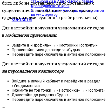
стажировки в Адвокатской палате
быть либо не доставлено, либо доставлено с
Краснодарского края
существенным запозданием (это возможно
Список АО, принимающих претендентов
на стажировку
сделать на время судебного разбирательства).
КОНТАКТЫ
Для настройки получения уведомлений от судов
в
мобильном приложении
:
Зайдите в «Профиль» → «Настройки Госпочты»
Пролистайте вниз до раздела «Суды»
Переведите переключатель в активное положение
Для настройки получения уведомлений от судов
на
персональном компьютере
:
Войдите в личный кабинет и перейдите в раздел
«Уведомления»
Нажмите на три точки → «Настройки» → «Госпочта»
Долистайте до раздела «Суды»
Переведите переключатель в активное положение