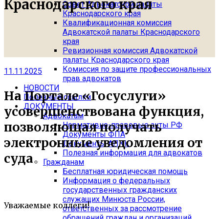
Краснодарского края
Совет Адвокатской палаты
Краснодарского края
Квалификационная комиссия
Адвокатской палаты Краснодарского
края
Ревизионная комиссия Адвокатской
палаты Краснодарского края
Комиссия по защите профессиональных
11.11.2025
прав адвокатов
НОВОСТИ
На Портале «Госуслуги»
Полезные ссылки
ДОКУМЕНТЫ
усовершенствована функция,
Адвокатам
позволяющая получать
Нормативно-правовые акты РФ
Документы ФПА
электронные уведомления от
Документы АПКК
Полезная информация для адвокатов
суда
Гражданам
Бесплатная юридическая помощь
Информация о федеральных
государственных гражданских
служащих Минюста России,
Уважаемые коллеги!
ответственных за рассмотрение
обращений граждан и организаций