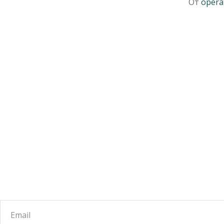
От
opera