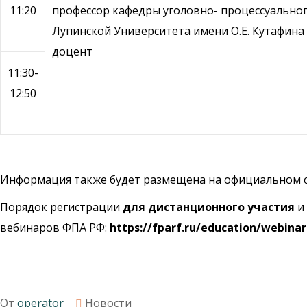
11:20
профессор кафедры уголовно- процессуальног
Лупинской Университета имени О.Е. Кутафина (
доцент
11:30-
12:50
Информация также будет размещена на официальном с
Порядок регистрации
для
дистанционного
участия
и
вебинаров ФПА РФ:
https://fparf.ru/education/webinar
От
operator
Новости