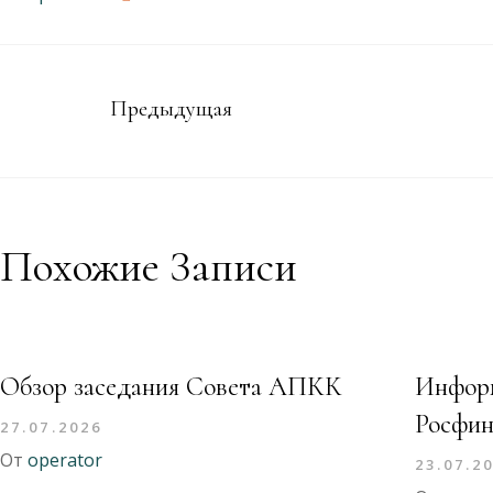
Предыдущая
Похожие Записи
Обзор заседания Совета АПКК
Информ
Росфин
27.07.2026
От
operator
23.07.2