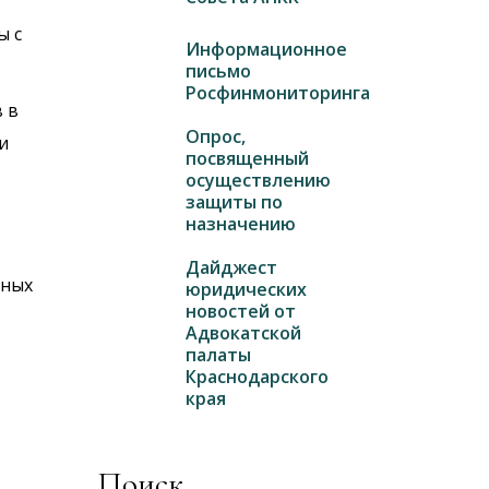
ы с
Информационное
письмо
Росфинмониторинга
 в
Опрос,
и
посвященный
осуществлению
защиты по
назначению
Дайджест
чных
юридических
новостей от
Адвокатской
палаты
Краснодарского
края
Поиск