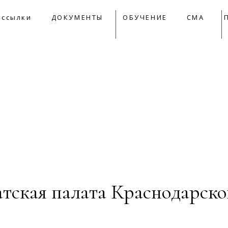
09:00 - 18:00
mail@apkk.ru
 ссылки
ДОКУМЕНТЫ
ОБУЧЕНИЕ
СМА
лки
ДОКУМЕНТЫ
ОБУЧЕНИЕ
СМА
Прет
тская палата Краснодарско