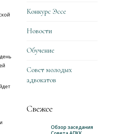
Конкурс Эссе
ской
Новости
Обучение
 день
ей
Совет молодых
адвокатов
ойдет
Свежее
и
Обзор заседания
Совета АПКК