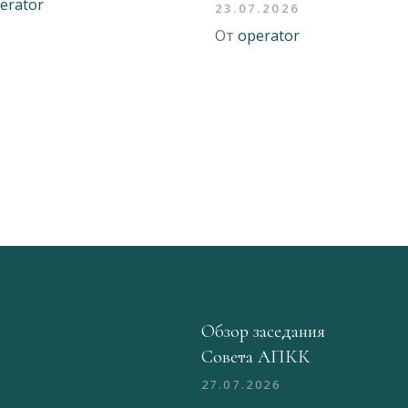
erator
23.07.2026
От
operator
Обзор заседания
Совета АПКК
27.07.2026