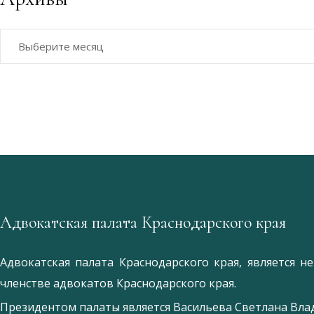
Архивы
Адвокатская палата Краснодарского края
Адвокатская палата Краснодарского края, является 
членстве адвокатов Краснодарского края.
Президентом палаты является
Ваcильева Светлана Вл