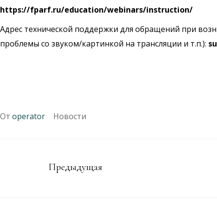
https://fparf.ru/education/webinars/instruction/
Адрес технической поддержки для обращений при возни
проблемы со звуком/картинкой на трансляции и т.п.):
s
От
operator
Новости
Предыдущая