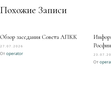
Похожие Записи
Обзор заседания Совета АПКК
Информ
Росфин
27.07.2026
От
operator
23.07.2
От
opera