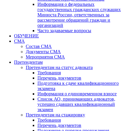
Информация о федеральных
государственных гражданских служащих
Минюста России, ответственных за
рассмотрение обращений граждан и
организаций
Часто задаваемые вопросы
ОБУЧЕНИЕ
СМА
Состав СМА
Документы СМА
Мероприятия СМА
Претендентам
Претендентам на статус адвоката
Требования
Перечень документов
Подготовка к сдаче квалификационного
экзамена
Информация о единовременном взносе
Список АО, принимающих адвокатов,
успешно сдавших квалификационный
экзамен
Претендентам на стажировку
Требования
Перечень документов
Положение о порядке прохождения