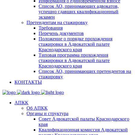
Информация о единовременном взносе
Список АО, принимающих адвокатов,
успешно сдавших квалификационный
экзамен
Претендентам на стажировку
Требования
Перечень документов
Положение о порядке прохождения
стажировки в Адвокатской палате
Краснодарского края
Типовая программа прохождения
стажировки в Адвокатской палате
Краснодарского края
Список АО, принимающих претендентов на
стажировку
КОНТАКТЫ
АПКК
Об АПКК
Органы и структура
Совет Адвокатской палаты Краснодарского
края
Квалификационная комиссия Адвокатской