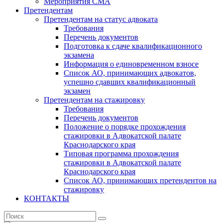
Мероприятия СМА
Претендентам
Претендентам на статус адвоката
Требования
Перечень документов
Подготовка к сдаче квалификационного
экзамена
Информация о единовременном взносе
Список АО, принимающих адвокатов,
успешно сдавших квалификационный
экзамен
Претендентам на стажировку
Требования
Перечень документов
Положение о порядке прохождения
стажировки в Адвокатской палате
Краснодарского края
Типовая программа прохождения
стажировки в Адвокатской палате
Краснодарского края
Список АО, принимающих претендентов на
стажировку
КОНТАКТЫ