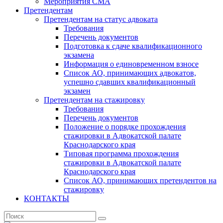
Мероприятия СМА
Претендентам
Претендентам на статус адвоката
Требования
Перечень документов
Подготовка к сдаче квалификационного
экзамена
Информация о единовременном взносе
Список АО, принимающих адвокатов,
успешно сдавших квалификационный
экзамен
Претендентам на стажировку
Требования
Перечень документов
Положение о порядке прохождения
стажировки в Адвокатской палате
Краснодарского края
Типовая программа прохождения
стажировки в Адвокатской палате
Краснодарского края
Список АО, принимающих претендентов на
стажировку
КОНТАКТЫ