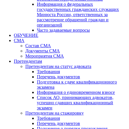
Информация о федеральных
государственных гражданских служащих
Минюста России, ответственных за
рассмотрение обращений граждан и
организаций
Часто задаваемые вопросы
ОБУЧЕНИЕ
СМА
Состав СМА
Документы СМА
Мероприятия СМА
Претендентам
Претендентам на статус адвоката
Требования
Перечень документов
Подготовка к сдаче квалификационного
экзамена
Информация о единовременном взносе
Список АО, принимающих адвокатов,
успешно сдавших квалификационный
экзамен
Претендентам на стажировку
Требования
Перечень документов
Положение о порядке прохождения