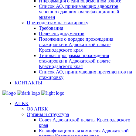
Информация о единовременном взносе
Список АО, принимающих адвокатов,
успешно сдавших квалификационный
экзамен
Претендентам на стажировку
Требования
Перечень документов
Положение о порядке прохождения
стажировки в Адвокатской палате
Краснодарского края
Типовая программа прохождения
стажировки в Адвокатской палате
Краснодарского края
Список АО, принимающих претендентов на
стажировку
КОНТАКТЫ
АПКК
Об АПКК
Органы и структура
Совет Адвокатской палаты Краснодарского
края
Квалификационная комиссия Адвокатской