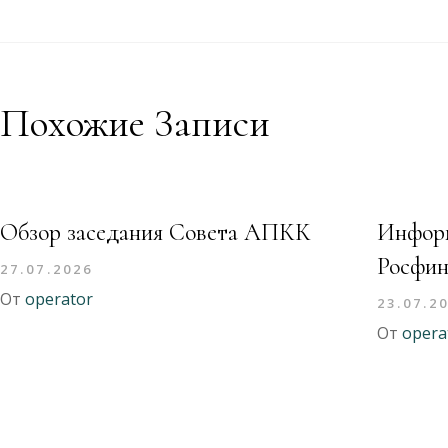
Похожие Записи
Обзор заседания Совета АПКК
Информ
Росфин
27.07.2026
От
operator
23.07.2
От
opera