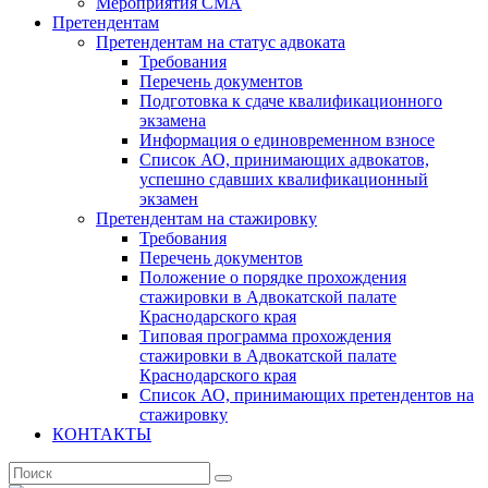
Мероприятия СМА
Претендентам
Претендентам на статус адвоката
Требования
Перечень документов
Подготовка к сдаче квалификационного
экзамена
Информация о единовременном взносе
Список АО, принимающих адвокатов,
успешно сдавших квалификационный
экзамен
Претендентам на стажировку
Требования
Перечень документов
Положение о порядке прохождения
стажировки в Адвокатской палате
Краснодарского края
Типовая программа прохождения
стажировки в Адвокатской палате
Краснодарского края
Список АО, принимающих претендентов на
стажировку
КОНТАКТЫ