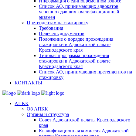
Информация о единовременном взносе
Список АО, принимающих адвокатов,
успешно сдавших квалификационный
экзамен
Претендентам на стажировку
Требования
Перечень документов
Положение о порядке прохождения
стажировки в Адвокатской палате
Краснодарского края
Типовая программа прохождения
стажировки в Адвокатской палате
Краснодарского края
Список АО, принимающих претендентов на
стажировку
КОНТАКТЫ
АПКК
Об АПКК
Органы и структура
Совет Адвокатской палаты Краснодарского
края
Квалификационная комиссия Адвокатской