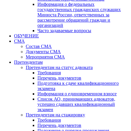
Информация о федеральных
государственных гражданских служащих
Минюста России, ответственных за
рассмотрение обращений граждан и
организаций
Часто задаваемые вопросы
ОБУЧЕНИЕ
СМА
Состав СМА
Документы СМА
Мероприятия СМА
Претендентам
Претендентам на статус адвоката
Требования
Перечень документов
Подготовка к сдаче квалификационного
экзамена
Информация о единовременном взносе
Список АО, принимающих адвокатов,
успешно сдавших квалификационный
экзамен
Претендентам на стажировку
Требования
Перечень документов
Положение о порядке прохождения