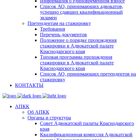
Информация о единовременном взносе
Список АО, принимающих адвокатов,
успешно сдавших квалификационный
экзамен
Претендентам на стажировку
Требования
Перечень документов
Положение о порядке прохождения
стажировки в Адвокатской палате
Краснодарского края
Типовая программа прохождения
стажировки в Адвокатской палате
Краснодарского края
Список АО, принимающих претендентов на
стажировку
КОНТАКТЫ
АПКК
Об АПКК
Органы и структура
Совет Адвокатской палаты Краснодарского
края
Квалификационная комиссия Адвокатской