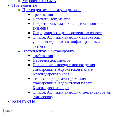
Мероприятия СМА
Претендентам
Претендентам на статус адвоката
Требования
Перечень документов
Подготовка к сдаче квалификационного
экзамена
Информация о единовременном взносе
Список АО, принимающих адвокатов,
успешно сдавших квалификационный
экзамен
Претендентам на стажировку
Требования
Перечень документов
Положение о порядке прохождения
стажировки в Адвокатской палате
Краснодарского края
Типовая программа прохождения
стажировки в Адвокатской палате
Краснодарского края
Список АО, принимающих претендентов на
стажировку
КОНТАКТЫ