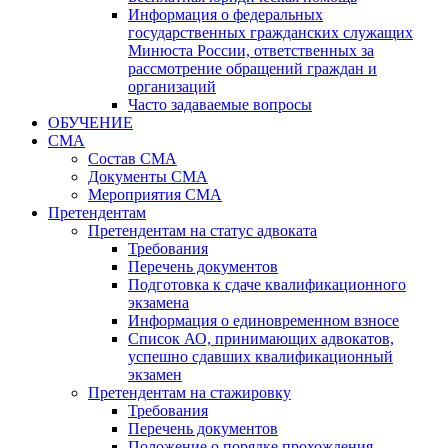
Информация о федеральных
государственных гражданских служащих
Минюста России, ответственных за
рассмотрение обращений граждан и
организаций
Часто задаваемые вопросы
ОБУЧЕНИЕ
СМА
Состав СМА
Документы СМА
Мероприятия СМА
Претендентам
Претендентам на статус адвоката
Требования
Перечень документов
Подготовка к сдаче квалификационного
экзамена
Информация о единовременном взносе
Список АО, принимающих адвокатов,
успешно сдавших квалификационный
экзамен
Претендентам на стажировку
Требования
Перечень документов
Положение о порядке прохождения