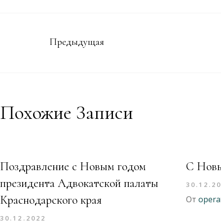
Предыдущая
Похожие Записи
Поздравление с Новым годом
С Новы
президента Адвокатской палаты
30.12.2
Краснодарского края
От
opera
30.12.2022