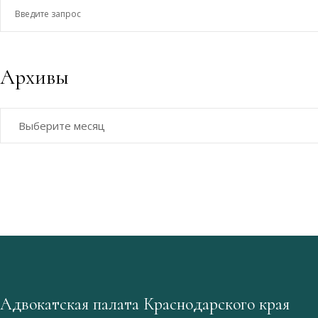
Введите
запрос
Архивы
Архивы
Адвокатская палата Краснодарского края