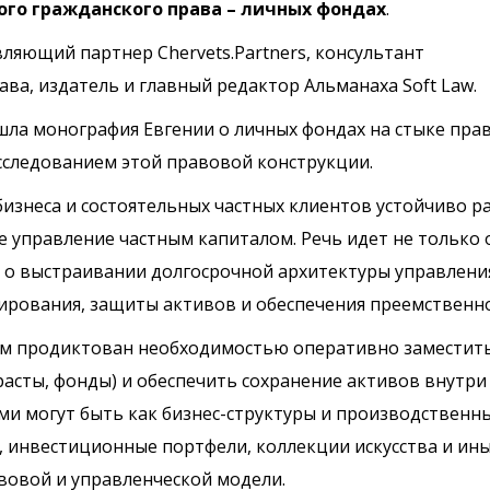
ого гражданского права – личных фондах
.
авляющий партнер Chervets.Partners, консультант
ва, издатель и главный редактор Альманаха Soft Law.
ышла монография Евгении о личных фондах на стыке прав
сследованием этой правовой конструкции.
бизнеса и состоятельных частных клиентов устойчиво р
е управление частным капиталом. Речь идет не только 
 о выстраивании долгосрочной архитектуры управлени
ирования, защиты активов и обеспечения преемственно
гом продиктован необходимостью оперативно заместит
асты, фонды) и обеспечить сохранение активов внутри
ми могут быть как бизнес-структуры и производственн
, инвестиционные портфели, коллекции искусства и ин
овой и управленческой модели.