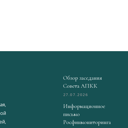
Обзор заседания
Совета АПКК
27.07.2026
ая,
Информационное
ой
письмо
й,
Росфинмониторинга