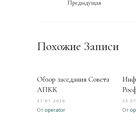
Предыдущая
Похожие Записи
Обзор заседания Совета
Инф
АПКК
Рос
27.07.2026
23.0
От
operator
От
op