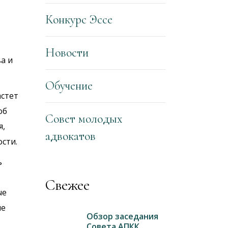
Конкурс Эссе
Новости
а и
Обучение
астет
об
Совет молодых
я,
адвокатов
сти.
ь
Свежее
ые
ые
Обзор заседания
Совета АПКК