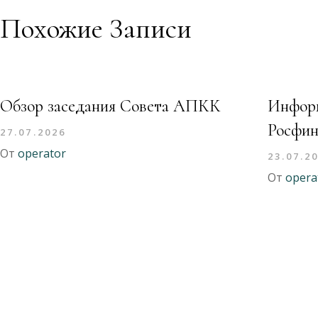
Похожие Записи
Обзор заседания Совета АПКК
Информ
Росфин
27.07.2026
От
operator
23.07.2
От
opera