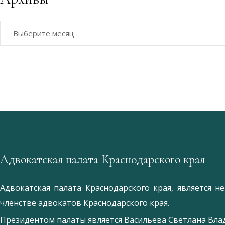
Архивы
Адвокатская палата Краснодарского края
Адвокатская палата Краснодарского края, является 
членстве адвокатов Краснодарского края.
Президентом палаты является
Ваcильева Светлана Вл