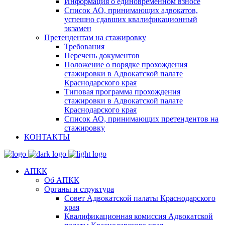
Информация о единовременном взносе
Список АО, принимающих адвокатов,
успешно сдавших квалификационный
экзамен
Претендентам на стажировку
Требования
Перечень документов
Положение о порядке прохождения
стажировки в Адвокатской палате
Краснодарского края
Типовая программа прохождения
стажировки в Адвокатской палате
Краснодарского края
Список АО, принимающих претендентов на
стажировку
КОНТАКТЫ
АПКК
Об АПКК
Органы и структура
Совет Адвокатской палаты Краснодарского
края
Квалификационная комиссия Адвокатской