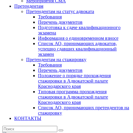
Мероприятия СМА
Претендентам
Претендентам на статус адвоката
Требования
Перечень документов
Подготовка к сдаче квалификационного
экзамена
Информация о единовременном взносе
Список АО, принимающих адвокатов,
успешно сдавших квалификационный
экзамен
Претендентам на стажировку
Требования
Перечень документов
Положение о порядке прохождения
стажировки в Адвокатской палате
Краснодарского края
Типовая программа прохождения
стажировки в Адвокатской палате
Краснодарского края
Список АО, принимающих претендентов на
стажировку
КОНТАКТЫ