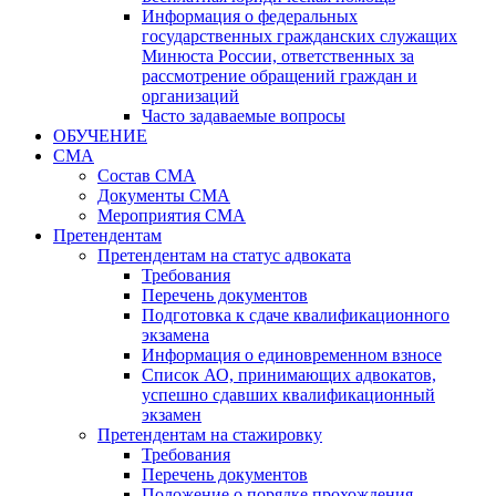
Информация о федеральных
государственных гражданских служащих
Минюста России, ответственных за
рассмотрение обращений граждан и
организаций
Часто задаваемые вопросы
ОБУЧЕНИЕ
СМА
Состав СМА
Документы СМА
Мероприятия СМА
Претендентам
Претендентам на статус адвоката
Требования
Перечень документов
Подготовка к сдаче квалификационного
экзамена
Информация о единовременном взносе
Список АО, принимающих адвокатов,
успешно сдавших квалификационный
экзамен
Претендентам на стажировку
Требования
Перечень документов
Положение о порядке прохождения