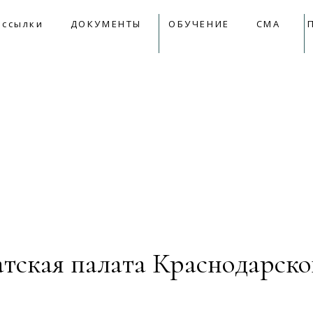
09:00 - 18:00
mail@apkk.ru
 ссылки
ДОКУМЕНТЫ
ОБУЧЕНИЕ
СМА
лки
ДОКУМЕНТЫ
ОБУЧЕНИЕ
СМА
Прет
тская палата Краснодарско