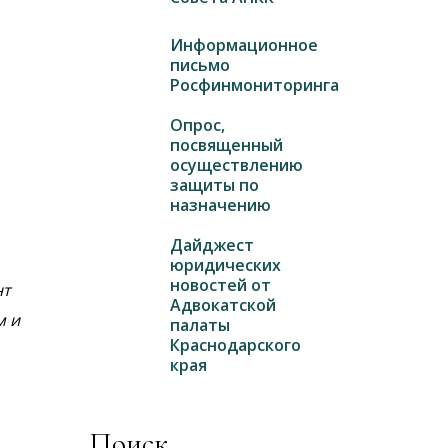
Информационное
письмо
Росфинмониторинга
Опрос,
посвященный
осуществлению
защиты по
назначению
Дайджест
юридических
новостей от
нт
Адвокатской
м и
палаты
Краснодарского
края
Поиск