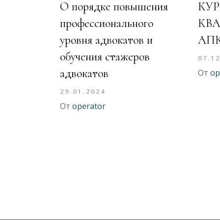
О порядке повышения
КУ
профессионального
КВ
уровня адвокатов и
АП
обучения стажеров
07.1
адвокатов
От
op
29.01.2024
От
operator