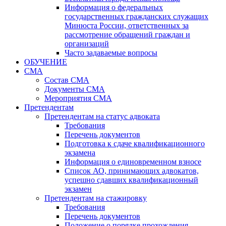
Информация о федеральных
государственных гражданских служащих
Минюста России, ответственных за
рассмотрение обращений граждан и
организаций
Часто задаваемые вопросы
ОБУЧЕНИЕ
СМА
Состав СМА
Документы СМА
Мероприятия СМА
Претендентам
Претендентам на статус адвоката
Требования
Перечень документов
Подготовка к сдаче квалификационного
экзамена
Информация о единовременном взносе
Список АО, принимающих адвокатов,
успешно сдавших квалификационный
экзамен
Претендентам на стажировку
Требования
Перечень документов
Положение о порядке прохождения