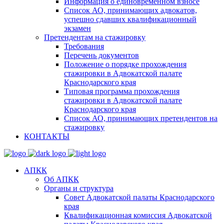
Информация о единовременном взносе
Список АО, принимающих адвокатов,
успешно сдавших квалификационный
экзамен
Претендентам на стажировку
Требования
Перечень документов
Положение о порядке прохождения
стажировки в Адвокатской палате
Краснодарского края
Типовая программа прохождения
стажировки в Адвокатской палате
Краснодарского края
Список АО, принимающих претендентов на
стажировку
КОНТАКТЫ
АПКК
Об АПКК
Органы и структура
Совет Адвокатской палаты Краснодарского
края
Квалификационная комиссия Адвокатской