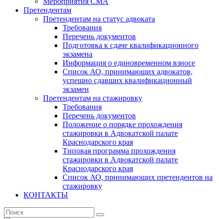
Мероприятия СМА
Претендентам
Претендентам на статус адвоката
Требования
Перечень документов
Подготовка к сдаче квалификационного
экзамена
Информация о единовременном взносе
Список АО, принимающих адвокатов,
успешно сдавших квалификационный
экзамен
Претендентам на стажировку
Требования
Перечень документов
Положение о порядке прохождения
стажировки в Адвокатской палате
Краснодарского края
Типовая программа прохождения
стажировки в Адвокатской палате
Краснодарского края
Список АО, принимающих претендентов на
стажировку
КОНТАКТЫ