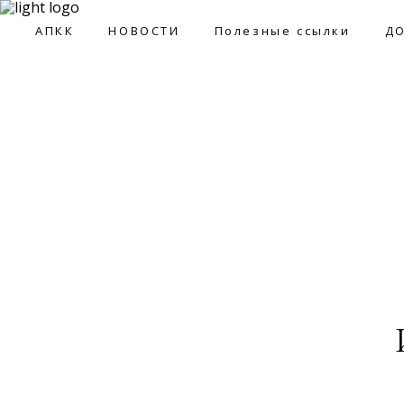
09:0
АПКК
НОВОСТИ
Полезные ссылки
Д
АПКК
НОВОСТИ
Полезные ссылки
ДОКУМ